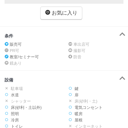
お気に入り
条件
販売可
車出店可
PR可
撮影可
教室/セミナー可
防音
鏡あり
設備
駐車場
鍵
水道
扉
シャッター
床(砂利・土)
床(砂利・土以外)
電気コンセント
照明
暖房
冷房
屋根
トイレ
インターネット