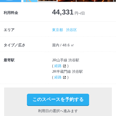
Next
44,331
利用料金
円~/日
エリア
東京都
渋谷区
タイプ／広さ
屋内 / 48.6 ㎡
最寄駅
JR山手線 渋谷駅
(
経路
)
JR半蔵門線 渋谷駅
(
経路
)
このスペースを予約する
利用日の選択へ進みます