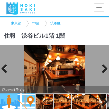
Toggle
naviga
東京都
23区
渋谷区
住報 渋谷ビル1階 1階
Previo
Next
us
店内の様子です