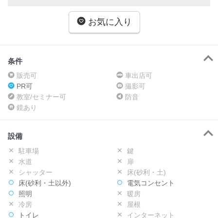
お気に入り
条件
販売可
車出店可
PR可
撮影可
教室/セミナー可
防音
鏡あり
設備
駐車場
鍵
水道
扉
シャッター
床(砂利・土)
床(砂利・土以外)
電気コンセント
照明
暖房
冷房
屋根
トイレ
インターネット