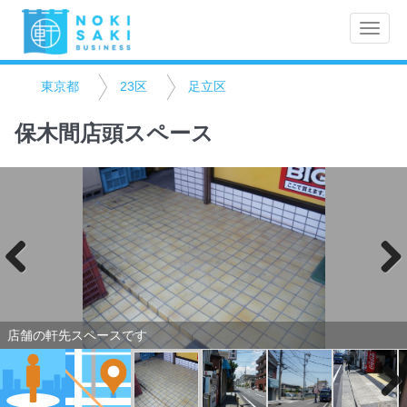
Toggle
naviga
東京都
23区
足立区
保木間店頭スペース
Previo
Next
us
店舗の軒先スペースです