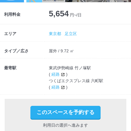
Next
5,654
利用料金
円~/日
エリア
東京都
足立区
タイプ／広さ
屋外 / 9.72 ㎡
最寄駅
東武伊勢崎線 竹ノ塚駅
(
経路
)
つくばエクスプレス線 六町駅
(
経路
)
このスペースを予約する
利用日の選択へ進みます