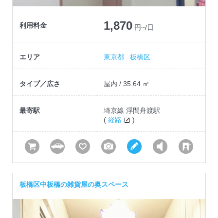
1,870
利用料金
円~/日
エリア
東京都
板橋区
タイプ／広さ
屋内 / 35.64 ㎡
最寄駅
埼京線 浮間舟渡駅
(
経路
)
板橋区中板橋の雑貨屋の奥スペース