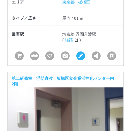
エリア
東京都
板橋区
タイプ／広さ
屋内 / 81 ㎡
最寄駅
埼京線 浮間舟渡駅
(
経路
)
第二研修室 浮間舟渡 板橋区立企業活性化センター内
2階