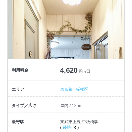
4,620
利用料金
円~/日
エリア
東京都
板橋区
タイプ／広さ
屋内 / 12 ㎡
最寄駅
東武東上線 中板橋駅
(
経路
)