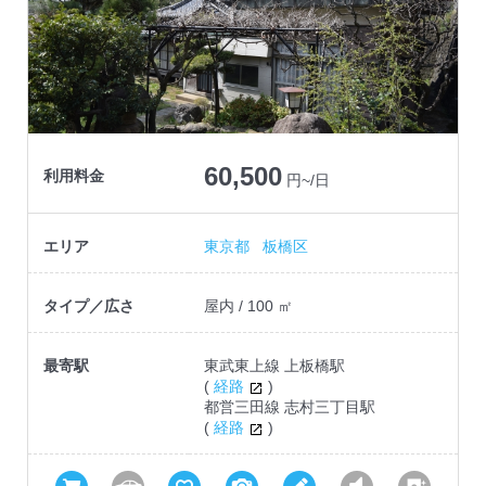
60,500
利用料金
円~/日
エリア
東京都
板橋区
タイプ／広さ
屋内 / 100 ㎡
最寄駅
東武東上線 上板橋駅
(
経路
)
都営三田線 志村三丁目駅
(
経路
)