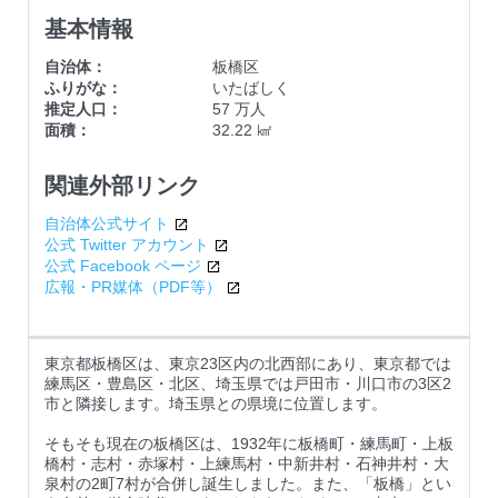
基本情報
自治体
板橋区
ふりがな
いたばしく
推定人口
57 万人
面積
32.22 ㎢
関連外部リンク
自治体公式サイト
公式 Twitter アカウント
公式 Facebook ページ
広報・PR媒体（PDF等）
東京都板橋区は、東京23区内の北西部にあり、東京都では
練馬区・豊島区・北区、埼玉県では戸田市・川口市の3区2
市と隣接します。埼玉県との県境に位置します。
そもそも現在の板橋区は、1932年に板橋町・練馬町・上板
橋村・志村・赤塚村・上練馬村・中新井村・石神井村・大
泉村の2町7村が合併し誕生しました。また、「板橋」とい