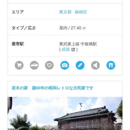
エリア
東京都
板橋区
タイプ／広さ
屋内 / 27.40 ㎡
最寄駅
東武東上線 中板橋駅
(
経路
)
若木の家 築60年の昭和レトロな古民家です