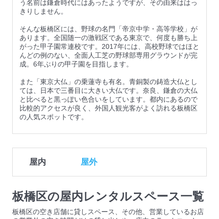
う名前は鎌倉時代にはあったようですが、その由来ははっ
きりしません。
そんな板橋区には、野球の名門「帝京中学・高等学校」が
あります。全国随一の激戦区である東京で、何度も勝ち上
がった甲子園常連校です。2017年には、高校野球ではほと
んどの例のない、全面人工芝の野球部専用グラウンドが完
成。6年ぶりの甲子園を目指します。
また「東京大仏」の乗蓮寺も有名。青銅製の鋳造大仏とし
ては、日本で三番目に大きい大仏です。奈良、鎌倉の大仏
と比べると黒っぽい色合いをしています。都内にあるので
比較的アクセスが良く、外国人観光客がよく訪れる板橋区
屋内
屋外
板橋区の屋内レンタルスペース一覧
板橋区の空き店舗に貸しスペース、その他、営業しているお店