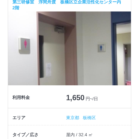
第三研修室 浮間舟渡 板橋区立企業活性化センター内
2階
1,650
利用料金
円~/日
エリア
東京都
板橋区
タイプ／広さ
屋内 / 32.4 ㎡