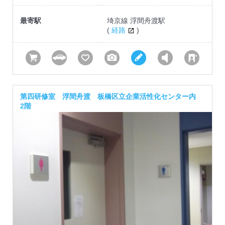
最寄駅
埼京線 浮間舟渡駅
(
経路
)
第四研修室 浮間舟渡 板橋区立企業活性化センター内
2階