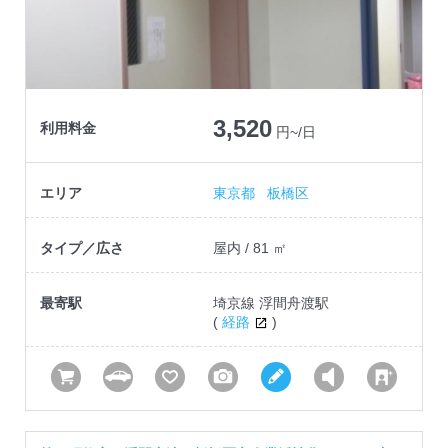
3,520
利用料金
円~/日
エリア
東京都
板橋区
タイプ／広さ
屋内 / 81 ㎡
最寄駅
埼京線 浮間舟渡駅
(
経路
)