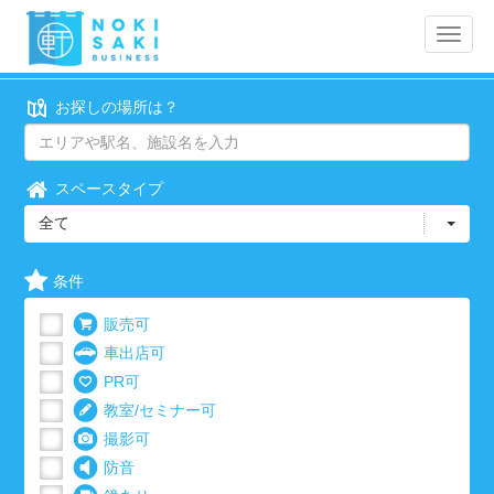
Toggle
naviga
お探しの場所は？
スペースタイプ
全て
条件
販売可
車出店可
PR可
教室/セミナー可
撮影可
防音