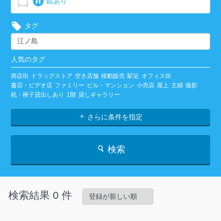
鏡あり
タグ
人気のタグ
商店街
ドラッグストア
空き店舗
移動販売
駅近
オフィス街
書店・ビデオ店
ファミリー
ビル・マンション
小売店
屋上
主婦
撮影
机・椅子貸出しあり
1階
貸しギャラリー
さらに条件を指定
検索
検索結果 0 件