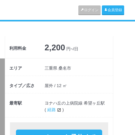
ログイン
会員登録
2,200
利用料金
円~/日
エリア
三重県 桑名市
タイプ／広さ
屋外 / 12 ㎡
最寄駅
ヨナハ丘の上病院線 希望ヶ丘駅
(
経路
)