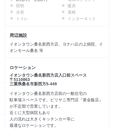
照明
暖房
冷房
屋根
トイレ
インターネット
周辺施設
イオンタウン桑名新西方店、ヨナハ丘の上病院、イ
オンモール桑名 等
ロケーション
イオンタウン桑名新西方店入口前スペース
〒5110863
三重県桑名市新西方5-449
イオンタウン桑名新西方店前の一般住宅の
駐車場スペースです。ビリヤニ専門店『黄金飯店』
が不定期で営業しています。
近くに大型病院もあり
人の流れは大きくキッチンカー等に
最適なロケーションです。