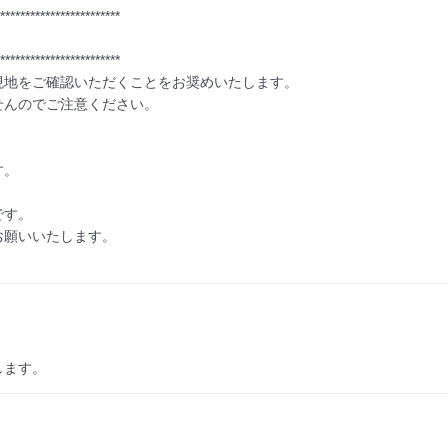
************************

************************

地をご確認いただくことをお奨めいたします。

んのでご注意ください。

。

す。

願いいたします。

します。