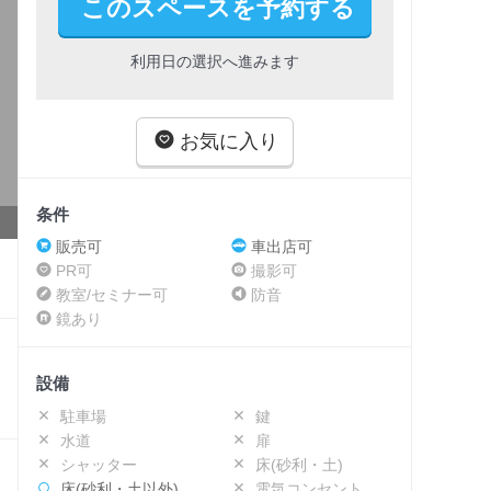
このスペースを予約する
利用日の選択へ進みます
お気に入り
条件
販売可
車出店可
PR可
撮影可
教室/セミナー可
防音
鏡あり
設備
駐車場
鍵
水道
扉
シャッター
床(砂利・土)
床(砂利・土以外)
電気コンセント