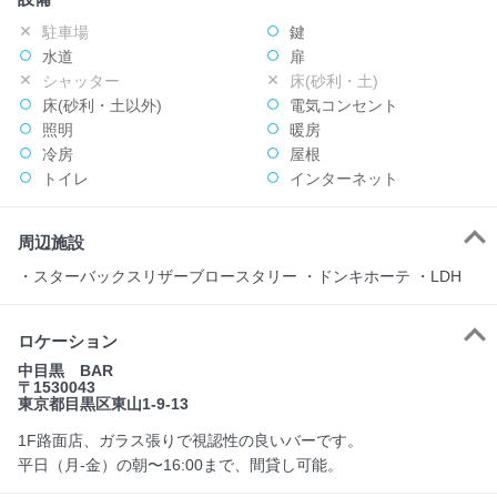
駐車場
鍵
水道
扉
シャッター
床(砂利・土)
床(砂利・土以外)
電気コンセント
照明
暖房
冷房
屋根
トイレ
インターネット
周辺施設
・スターバックスリザーブロースタリー ・ドンキホーテ ・LDH
ロケーション
中目黒 BAR
〒1530043
東京都目黒区東山1-9-13
1F路面店、ガラス張りで視認性の良いバーです。
平日（月-金）の朝〜16:00まで、間貸し可能。