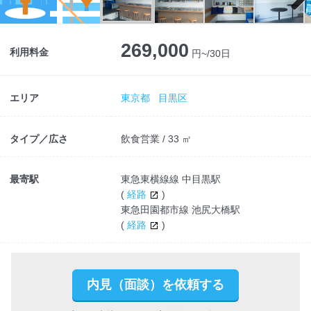
Next
269,000
利用料金
円~/30日
エリア
東京都
目黒区
タイプ／広さ
飲食営業 / 33 ㎡
最寄駅
東急東横線線 中目黒駅
(
経路
)
東急田園都市線 池尻大橋駅
(
経路
)
内見（面談）を依頼する