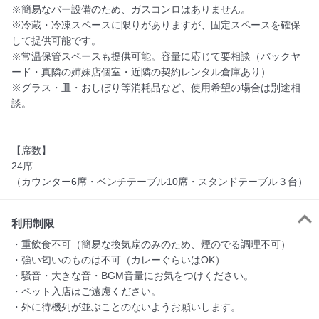
※簡易なバー設備のため、ガスコンロはありません。

※冷蔵・冷凍スペースに限りがありますが、固定スペースを確保
して提供可能です。

※常温保管スペースも提供可能。容量に応じて要相談（バックヤ
ード・真隣の姉妹店個室・近隣の契約レンタル倉庫あり）

※グラス・皿・おしぼり等消耗品など、使用希望の場合は別途相
談。

【席数】

24席

（カウンター6席・ベンチテーブル10席・スタンドテーブル３台）
利用制限
・重飲食不可（簡易な換気扇のみのため、煙のでる調理不可）

・強い匂いのものは不可（カレーぐらいはOK）

・騒音・大きな音・BGM音量にお気をつけください。

・ペット入店はご遠慮ください。

・外に待機列が並ぶことのないようお願いします。