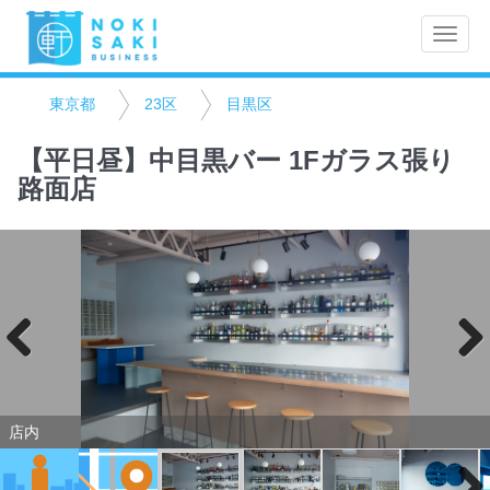
Toggle
naviga
東京都
23区
目黒区
【平日昼】中目黒バー 1Fガラス張り
路面店
Previo
Next
us
店内