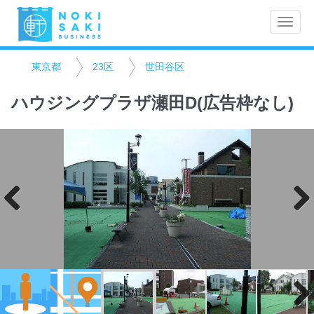
Toggle
naviga
東京都
23区
世田谷区
ハウジングプラザ瀬田D(広告枠なし)
Previo
Next
us