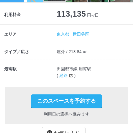
Next
113,135
利用料金
円~/日
エリア
東京都
世田谷区
タイプ／広さ
屋外 / 213.84 ㎡
最寄駅
田園都市線 用賀駅
(
経路
)
このスペースを予約する
利用日の選択へ進みます