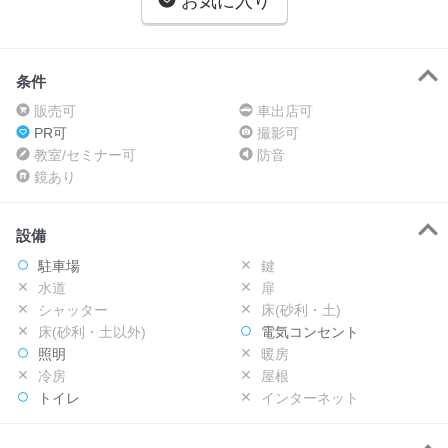
お気に入り
条件
販売可
車出店可
PR可
撮影可
教室/セミナー可
防音
鏡あり
設備
駐車場
鍵
水道
扉
シャッター
床(砂利・土)
床(砂利・土以外)
電気コンセント
照明
暖房
冷房
屋根
トイレ
インターネット