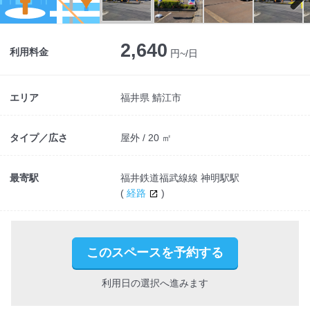
Next
2,640
利用料金
円~/日
エリア
福井県 鯖江市
タイプ／広さ
屋外 / 20 ㎡
最寄駅
福井鉄道福武線線 神明駅駅
(
経路
)
このスペースを予約する
利用日の選択へ進みます