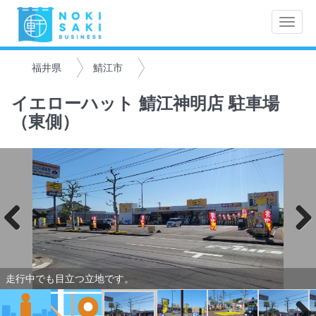
Toggle
naviga
福井県
鯖江市
イエローハット 鯖江神明店 駐車場
（東側）
Previo
Next
us
走行中でも目立つ立地です。