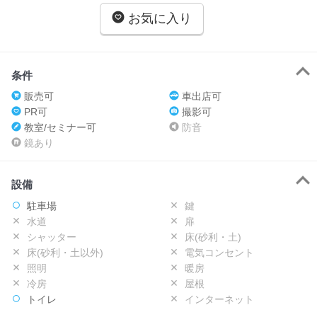
お気に入り
条件
販売可
車出店可
PR可
撮影可
教室/セミナー可
防音
鏡あり
設備
駐車場
鍵
水道
扉
シャッター
床(砂利・土)
床(砂利・土以外)
電気コンセント
照明
暖房
冷房
屋根
トイレ
インターネット