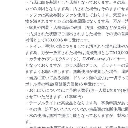
・当店は白を基調とした店舗となっております。その為
カビの原因となります為、汚された場合はそのままにせず
・ソファは高級布製ソファを使用しております。穴空き
物を溢されますとカビの発生原因になります為、万が一汚
・家具や内装・店舗備品に破損、汚損、盗難などが見受け
・汚損された状態でご退出されました場合、その後の営
補償として¥50,000を申し受けます。

・トイレ、手洗い場につきましても汚された場合は速や
ます為、万が一放置された場合は清掃費用として¥10,000
・カラオケ(デンモク&マイク)、DVD/Blu-rayプ
となっておりますが、ガラス製のグラス、ピッチャーの
ますようお願い致します。無断使用が発覚した場合、違約金と
・当店に置いてある酒類、ドリンク類の提供は一切行ってお
ボトル等の料金(店舗販売価格)を申受けます。

・おしぼりについてはご予約人数分(お一人様1本まで)
させていただきます。(1本50円)

・テーブルライトは高級品となります為、事前申請があっ
・その他、許可をいただいていない備品類の無断使用は固
・氷の使用は無料で提供可能となっておりますが、製氷
す。
