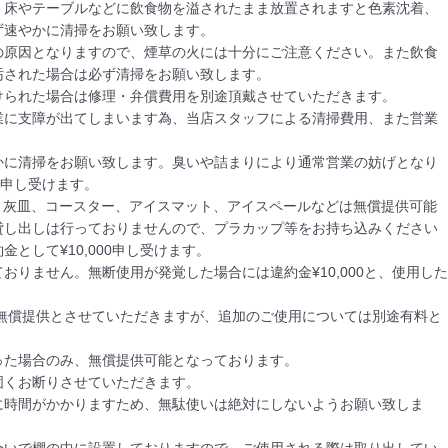
、床やテーブルなどに飲食物を溢されたまま放置されますと色素沈着、
速やかに清掃をお願い致します。

の原因となりますので、煙草の火には十分にご注意ください。また飲食
された場合は必ず清掃をお願い致します。

られた場合は修理・弁償費用を別途頂戴させていただきます。

業に支障が出てしまいます為、当店スタッフによる清掃費用、また営業
かに清掃をお願い致します。臭いや詰まりにより通常営業の妨げとなり
申し受けます。

レイヤー、灰皿、コースター、アイスマット、アイスペールなどは無償提供可能
貸し出しは行っておりませんので、プラカップ等をお持ち込みください
して¥10,000申し受けます。

りません。無断使用が発覚した場合には違約金¥10,000と、使用した
を無償提供とさせていただきますが、追加のご使用については別途有料と
た場合のみ、無償提供可能となっております。

くお断りさせていただきます。

に時間がかかりますため、無駄使いは絶対にしないようお願い致しま