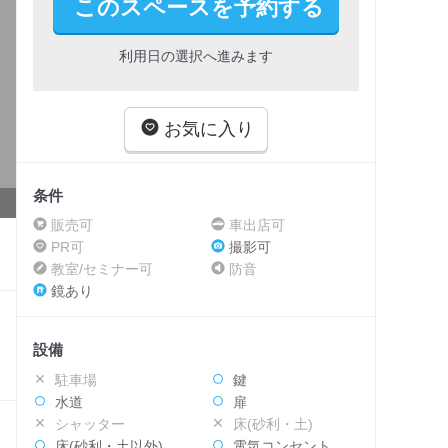
このスペースを予約する
利用日の選択へ進みます
お気に入り
条件
販売可
車出店可
PR可
撮影可
教室/セミナー可
防音
鏡あり
設備
駐車場
鍵
水道
扉
シャッター
床(砂利・土)
床(砂利・土以外)
電気コンセント