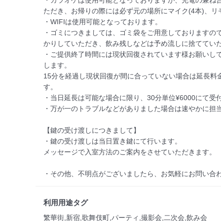
・カラオケは使用可能となっておりますが、充電の兼ね
ただき、お帰りの際には必ず元の場所にマイク(4本)、リモ
・WIFIは使用可能となっております。

・ゴミにつきましては、ゴミ袋をご用意しておりますの
かりしていただき、飲み残しなどは予め流しに捨てていた
・ご提供終了時間には現状回復されています様お願いし
します。

15分を経過し現状回復が間に合っていない場合は延長料
す。

・当日延長は可能な場合に限り、30分単位¥6000にて受付
・万が一のトラブルなどがありました場合は速やかに担当
【鍵の受け渡しにつきまして】

・鍵の受け渡しは当日置き鍵にて行います。

メッセージで入室方法のご案内をさせていただきます。

・その他、不明点がございましたら、お気軽にお問い合
利用用途タグ
繁華街,新宿,歌舞伎町,パーティ,撮影会,二次会,飲み会