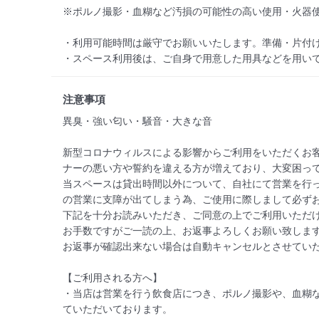
※ポルノ撮影・血糊など汚損の可能性の高い使用・火器使
・利用可能時間は厳守でお願いいたします。準備・片付け
・スペース利用後は、ご自身で用意した用具などを用い
注意事項
異臭・強い匂い・騒音・大きな音

新型コロナウィルスによる影響からご利用をいただくお
ナーの悪い方や誓約を違える方が増えており、大変困って
当スペースは貸出時間以外について、自社にて営業を行
の営業に支障が出てしまう為、ご使用に際しまして必ずお
下記を十分お読みいただき、ご同意の上でご利用いただけ
お手数ですがご一読の上、お返事よろしくお願い致します
お返事が確認出来ない場合は自動キャンセルとさせていた
【ご利用される方へ】

・当店は営業を行う飲食店につき、ポルノ撮影や、血糊
ていただいております。
