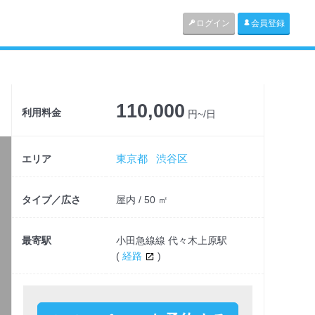
ログイン
会員登録
110,000
利用料金
円~/日
東京都
渋谷区
エリア
タイプ／広さ
屋内 / 50 ㎡
最寄駅
小田急線線 代々木上原駅
(
経路
)