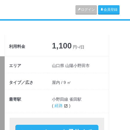
ログイン
会員登録
1,100
利用料金
円~/日
エリア
山口県 山陽小野田市
タイプ／広さ
屋内 / 9 ㎡
最寄駅
小野田線 雀田駅
(
経路
)