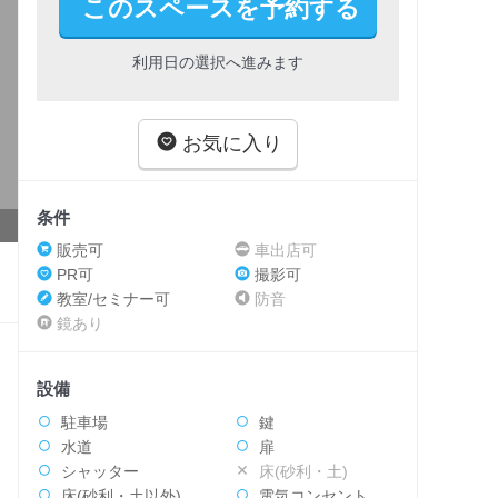
このスペースを予約する
利用日の選択へ進みます
お気に入り
条件
販売可
車出店可
PR可
撮影可
教室/セミナー可
防音
鏡あり
設備
駐車場
鍵
水道
扉
シャッター
床(砂利・土)
床(砂利・土以外)
電気コンセント