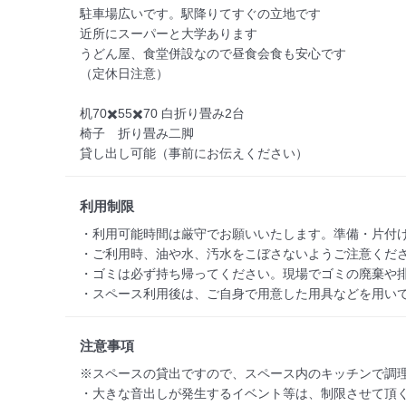
駐車場広いです。駅降りてすぐの立地です

近所にスーパーと大学あります

うどん屋、食堂併設なので昼食会食も安心です

（定休日注意）

机70✖️55✖️70 白折り畳み2台

椅子　折り畳み二脚

貸し出し可能（事前にお伝えください）
利用制限
・利用可能時間は厳守でお願いいたします。準備・片付け
・ご利用時、油や水、汚水をこぼさないようご注意くださ
・ゴミは必ず持ち帰ってください。現場でゴミの廃棄や排
・スペース利用後は、ご自身で用意した用具などを用い
注意事項
※スペースの貸出ですので、スペース内のキッチンで調理
・大きな音出しが発生するイベント等は、制限させて頂く