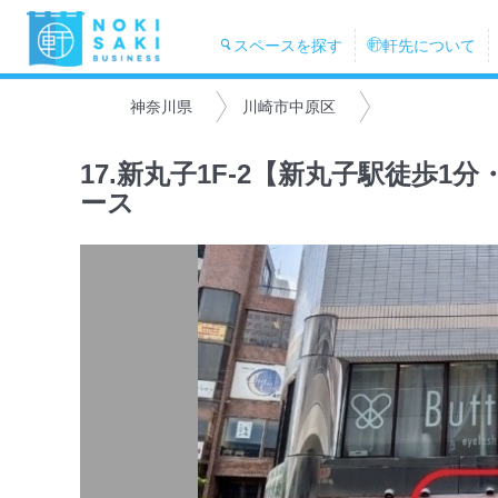
スペースを探す
軒先について
神奈川県
川崎市中原区
17.新丸子1F-2【新丸子駅徒歩
ース