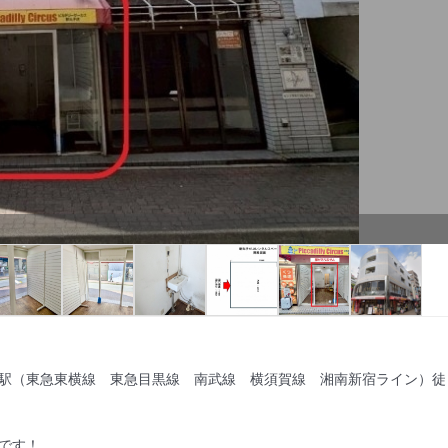
杉駅（東急東横線　東急目黒線　南武線　横須賀線　湘南新宿ライン）徒
す！
