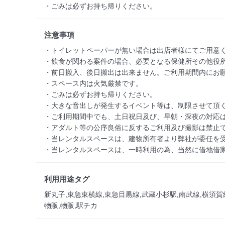
・ごみは必ずお持ち帰りください。
注意事項
・トイレットペーパーが無い場合は出店者様にてご用意く
・飲食が関わる案件の場合、必要となる保健所その他役所
・前日搬入、後日搬出は出来ません。ご利用期間内にお願
・スペース内は火気厳禁です。

・ごみは必ずお持ち帰りください。

・大きな音出しが発生するイベント等は、制限させて頂く
・ご利用期間中でも、土日祝日及び、早朝・深夜の対応は
・アダルト等の公序良俗に反するご利用及び撮影は禁止で
・当レンタルスペースは、建物所有者より弊社が委任を受
・当レンタルスペースは、一時利用の為、当然に借地借
利用用途タグ
新丸子,東急東横線,東急目黒線,武蔵小杉駅,南武線,横須賀
物販,物販,駅チカ