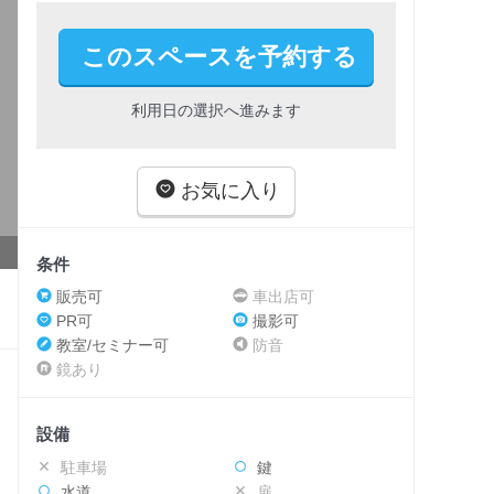
このスペースを予約する
利用日の選択へ進みます
お気に入り
条件
販売可
車出店可
PR可
撮影可
教室/セミナー可
防音
鏡あり
設備
駐車場
鍵
水道
扉