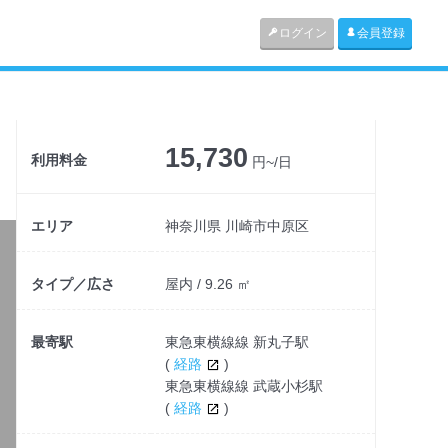
ログイン
会員登録
15,730
利用料金
円~/日
エリア
神奈川県 川崎市中原区
タイプ／広さ
屋内 / 9.26 ㎡
最寄駅
東急東横線線 新丸子駅
(
経路
)
東急東横線線 武蔵小杉駅
(
経路
)