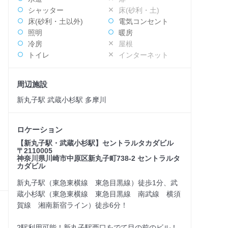
シャッター
床(砂利・土)
床(砂利・土以外)
電気コンセント
照明
暖房
冷房
屋根
トイレ
インターネット
周辺施設
新丸子駅 武蔵小杉駅 多摩川
ロケーション
【新丸子駅・武蔵小杉駅】セントラルタカダビル
〒2110005
神奈川県川崎市中原区新丸子町738-2 セントラルタ
カダビル
新丸子駅（東急東横線 東急目黒線）徒歩1分、武
蔵小杉駅（東急東横線 東急目黒線 南武線 横須
賀線 湘南新宿ライン）徒歩6分！
2駅利用可能！新丸子駅西口をでて目の前のビル！