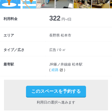
Next
322
利用料金
円~/日
エリア
長野県 松本市
タイプ／広さ
広告 / 0 ㎡
最寄駅
JR篠ノ井線線 松本駅
(
経路
)
このスペースを予約する
利用日の選択へ進みます