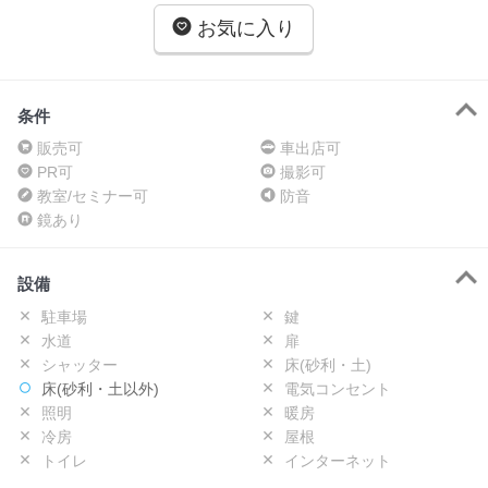
お気に入り
条件
販売可
車出店可
PR可
撮影可
教室/セミナー可
防音
鏡あり
設備
駐車場
鍵
水道
扉
シャッター
床(砂利・土)
床(砂利・土以外)
電気コンセント
照明
暖房
冷房
屋根
トイレ
インターネット