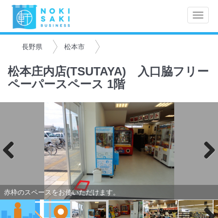
Toggle
naviga
長野県
松本市
松本庄内店(TSUTAYA) 入口脇フリー
ペーパースペース 1階
Previo
Next
us
赤枠のスペースをお使いただけます。