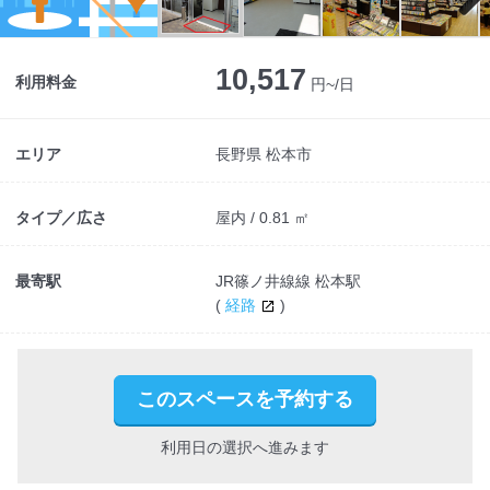
Next
10,517
利用料金
円~/日
エリア
長野県 松本市
タイプ／広さ
屋内 / 0.81 ㎡
最寄駅
JR篠ノ井線線 松本駅
(
経路
)
このスペースを予約する
利用日の選択へ進みます