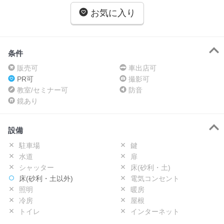
お気に入り
条件
販売可
車出店可
PR可
撮影可
教室/セミナー可
防音
鏡あり
設備
駐車場
鍵
水道
扉
シャッター
床(砂利・土)
床(砂利・土以外)
電気コンセント
照明
暖房
冷房
屋根
トイレ
インターネット