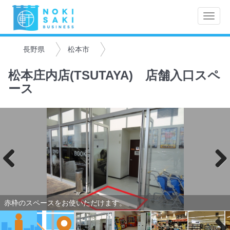
Toggle
naviga
長野県
松本市
松本庄内店(TSUTAYA) 店舗入口スペ
ース
Previo
Next
us
赤枠のスペースをお使いただけます。