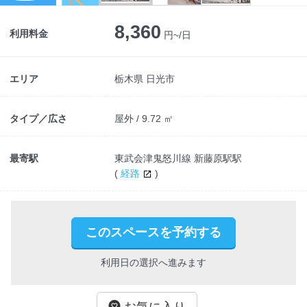
8,360
利用料金
円~/日
エリア
栃木県 日光市
タイプ／広さ
屋外 / 9.72 ㎡
最寄駅
東武会津鬼怒川線 新藤原駅駅
(
経路
)
このスペースを予約する
利用日の選択へ進みます