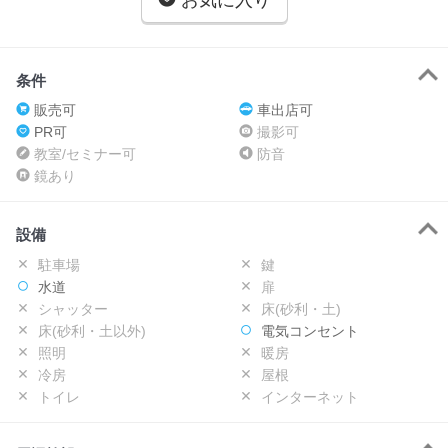
お気に入り
条件
販売可
車出店可
PR可
撮影可
教室/セミナー可
防音
鏡あり
設備
駐車場
鍵
水道
扉
シャッター
床(砂利・土)
床(砂利・土以外)
電気コンセント
照明
暖房
冷房
屋根
トイレ
インターネット