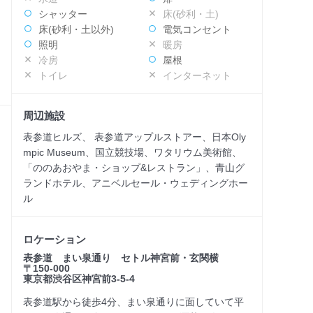
シャッター
床(砂利・土)
床(砂利・土以外)
電気コンセント
照明
暖房
冷房
屋根
トイレ
インターネット
周辺施設
表参道ヒルズ、 表参道アップルストアー、日本Oly
mpic Museum、国立競技場、ワタリウム美術館、
「ののあおやま・ショップ&レストラン」、青山グ
ランドホテル、アニベルセール・ウェディングホー
ル
ロケーション
表参道 まい泉通り セトル神宮前・玄関横
〒150-000
東京都渋谷区神宮前3-5-4
表参道駅から徒歩4分、まい泉通りに面していて平