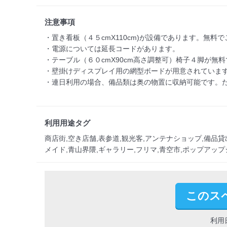
注意事項
・置き看板（４５cmX110cm)が設備であります。無
・電源については延長コードがあります。

・テーブル（６０cmX90cm高さ調整可）椅子４脚が無料
・壁掛けディスプレイ用の網型ボードが用意されています
・連日利用の場合、備品類は奥の物置に収納可能です。た
利用用途タグ
商店街,空き店舗,表参道,観光客,アンテナショップ,備品貸出
メイド,青山界隈,ギャラリー,フリマ,青空市,ポップアッ
このス
利用