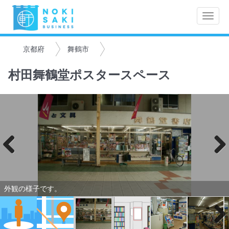
Toggle
naviga
京都府
舞鶴市
村田舞鶴堂ポスタースペース
Previo
Next
us
外観の様子です。