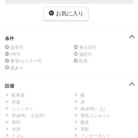
お気に入り
条件
販売可
車出店可
PR可
撮影可
教室/セミナー可
防音
鏡あり
設備
駐車場
鍵
水道
扉
シャッター
床(砂利・土)
床(砂利・土以外)
電気コンセント
照明
暖房
冷房
屋根
トイレ
インターネット