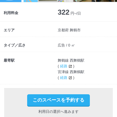
Next
322
利用料金
円~/日
エリア
京都府 舞鶴市
タイプ／広さ
広告 / 0 ㎡
最寄駅
舞鶴線 西舞鶴駅
(
経路
)
宮津線 西舞鶴駅
(
経路
)
このスペースを予約する
利用日の選択へ進みます