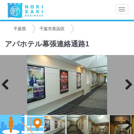
Toggle
naviga
千葉県
千葉市美浜区
アパホテル幕張連絡通路1
Previo
Next
us