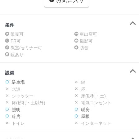
お気に入り
条件
販売可
車出店可
PR可
撮影可
教室/セミナー可
防音
鏡あり
設備
駐車場
鍵
水道
扉
シャッター
床(砂利・土)
床(砂利・土以外)
電気コンセント
照明
暖房
冷房
屋根
トイレ
インターネット