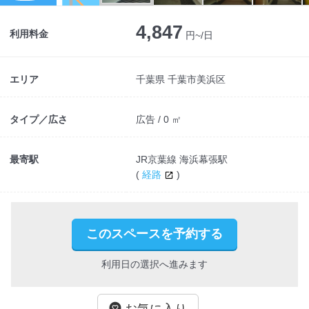
Next
4,847
利用料金
円~/日
エリア
千葉県 千葉市美浜区
タイプ／広さ
広告 / 0 ㎡
最寄駅
JR京葉線 海浜幕張駅
(
経路
)
このスペースを予約する
利用日の選択へ進みます