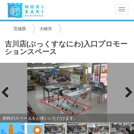
Toggle
naviga
宮城県
大崎市
古川店(ぶっくすなにわ)入口プロモー
ションスペース
Previo
Next
us
赤枠のスペースをお使いいただけます。