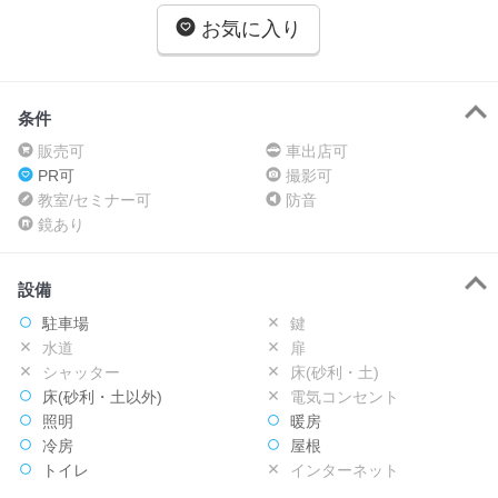
お気に入り
条件
販売可
車出店可
PR可
撮影可
教室/セミナー可
防音
鏡あり
設備
駐車場
鍵
水道
扉
シャッター
床(砂利・土)
床(砂利・土以外)
電気コンセント
照明
暖房
冷房
屋根
トイレ
インターネット