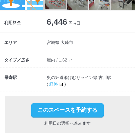
Next
6,446
利用料金
円~/日
エリア
宮城県 大崎市
タイプ／広さ
屋内 / 1.62 ㎡
最寄駅
奥の細道湯けむりライン線 古川駅
(
経路
)
このスペースを予約する
利用日の選択へ進みます