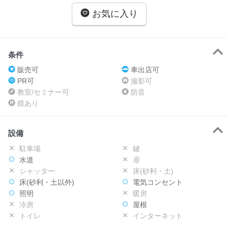
お気に入り
条件
販売可
車出店可
PR可
撮影可
教室/セミナー可
防音
鏡あり
設備
駐車場
鍵
水道
扉
シャッター
床(砂利・土)
床(砂利・土以外)
電気コンセント
照明
暖房
冷房
屋根
トイレ
インターネット