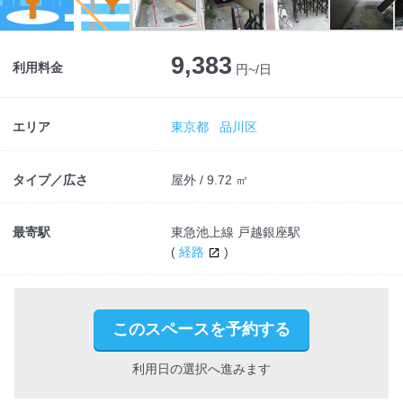
Next
9,383
利用料金
円~/日
エリア
東京都
品川区
タイプ／広さ
屋外 / 9.72 ㎡
最寄駅
東急池上線 戸越銀座駅
(
経路
)
このスペースを予約する
利用日の選択へ進みます