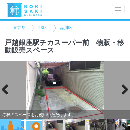
Toggle
naviga
東京都
23区
品川区
戸越銀座駅チカスーパー前 物販・移
動販売スペース
Previo
Next
us
赤枠のスペースをお使いいただけます。