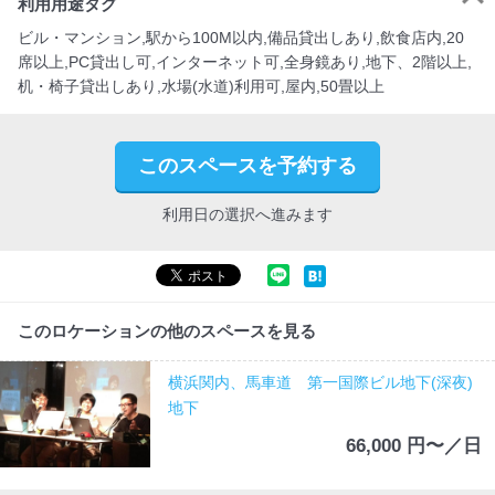
利用用途タグ
ビル・マンション,駅から100M以内,備品貸出しあり,飲食店内,20
席以上,PC貸出し可,インターネット可,全身鏡あり,地下、2階以上,
机・椅子貸出しあり,水場(水道)利用可,屋内,50畳以上
このスペースを予約する
利用日の選択へ進みます
このロケーションの他のスペースを見る
横浜関内、馬車道 第一国際ビル地下(深夜)
地下
66,000 円〜／日