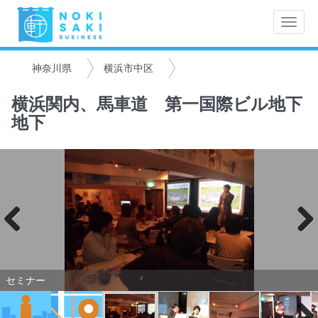
Toggle
naviga
神奈川県
横浜市中区
横浜関内、馬車道 第一国際ビル地下
地下
Previo
Next
us
セミナー