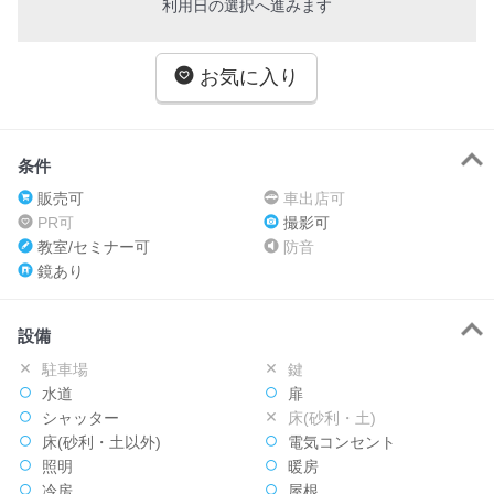
利用日の選択へ進みます
お気に入り
条件
販売可
車出店可
PR可
撮影可
教室/セミナー可
防音
鏡あり
設備
駐車場
鍵
水道
扉
シャッター
床(砂利・土)
床(砂利・土以外)
電気コンセント
照明
暖房
冷房
屋根