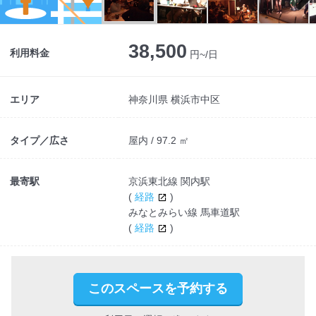
Next
38,500
利用料金
円~/日
エリア
神奈川県 横浜市中区
タイプ／広さ
屋内 / 97.2 ㎡
最寄駅
京浜東北線 関内駅
(
経路
)
みなとみらい線 馬車道駅
(
経路
)
このスペースを予約する