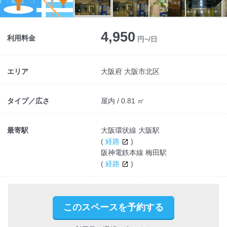
Next
4,950
利用料金
円~/日
エリア
大阪府 大阪市北区
タイプ／広さ
屋内 / 0.81 ㎡
最寄駅
大阪環状線 大阪駅
(
経路
)
阪神電鉄本線 梅田駅
(
経路
)
このスペースを予約する