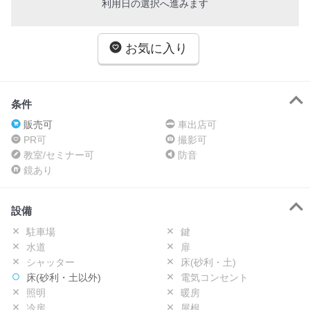
利用日の選択へ進みます
お気に入り
条件
販売可
車出店可
PR可
撮影可
教室/セミナー可
防音
鏡あり
設備
駐車場
鍵
水道
扉
シャッター
床(砂利・土)
床(砂利・土以外)
電気コンセント
照明
暖房
冷房
屋根