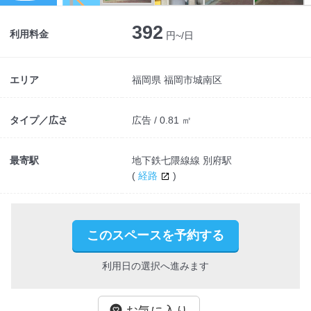
Next
392
利用料金
円~/日
エリア
福岡県 福岡市城南区
タイプ／広さ
広告 / 0.81 ㎡
最寄駅
地下鉄七隈線線 別府駅
(
経路
)
このスペースを予約する
利用日の選択へ進みます