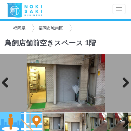
Toggle
naviga
福岡県
福岡市城南区
鳥飼店舗前空きスペース 1階
Previo
Next
us