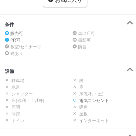
お気に入り
条件
販売可
車出店可
PR可
撮影可
教室/セミナー可
防音
鏡あり
設備
駐車場
鍵
水道
扉
シャッター
床(砂利・土)
床(砂利・土以外)
電気コンセント
照明
暖房
冷房
屋根
トイレ
インターネット