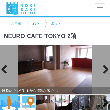
Toggle
naviga
東京都
23区
渋谷区
NEURO CAFE TOKYO 2階
Previo
Next
us
靴脱いであがれるから清潔な床です。