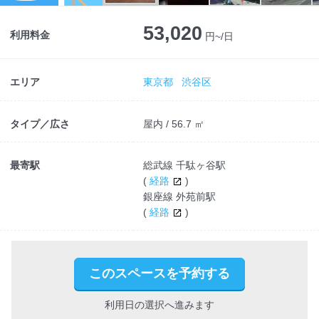
Next
53,020
利用料金
円~/日
エリア
東京都
渋谷区
タイプ／広さ
屋内 / 56.7 ㎡
最寄駅
総武線 千駄ヶ谷駅
(
経路
)
銀座線 外苑前駅
(
経路
)
このスペースを予約する
利用日の選択へ進みます