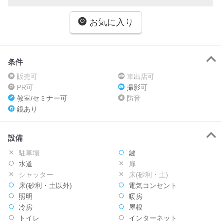
お気に入り
条件
販売可
車出店可
PR可
撮影可
教室/セミナー可
防音
鏡あり
設備
駐車場
鍵
水道
扉
シャッター
床(砂利・土)
床(砂利・土以外)
電気コンセント
照明
暖房
冷房
屋根
トイレ
インターネット