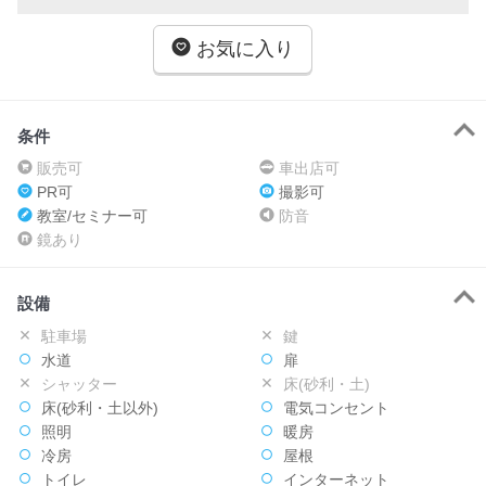
お気に入り
条件
販売可
車出店可
PR可
撮影可
教室/セミナー可
防音
鏡あり
設備
駐車場
鍵
水道
扉
シャッター
床(砂利・土)
床(砂利・土以外)
電気コンセント
照明
暖房
冷房
屋根
トイレ
インターネット