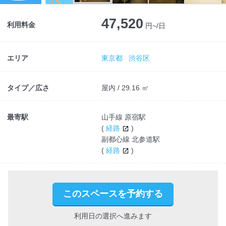
Next
47,520
利用料金
円~/日
エリア
東京都
渋谷区
タイプ／広さ
屋内 / 29.16 ㎡
最寄駅
山手線 原宿駅
(
経路
)
副都心線 北参道駅
(
経路
)
このスペースを予約する
利用日の選択へ進みます