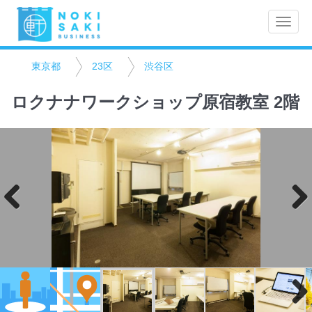
Toggle
naviga
東京都
23区
渋谷区
ロクナナワークショップ原宿教室 2階
Previo
Next
us