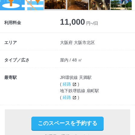
11,000
利用料金
円~/日
エリア
大阪府 大阪市北区
タイプ／広さ
屋内 / 48 ㎡
最寄駅
JR環状線 天満駅
(
経路
)
地下鉄堺筋線 扇町駅
(
経路
)
このスペースを予約する