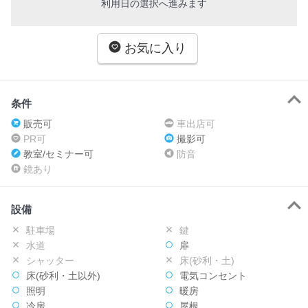
利用日の選択へ進みます
お気に入り
条件
販売可
車出店可
PR可
撮影可
教室/セミナー可
防音
鏡あり
設備
駐車場
鍵
水道
扉
シャッター
床(砂利・土)
床(砂利・土以外)
電気コンセント
照明
暖房
冷房
屋根