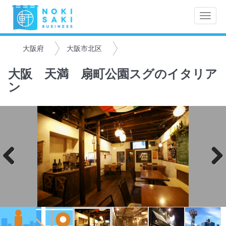
Toggle
naviga
大阪府
大阪市北区
大阪 天満 扇町公園スグのイタリア
ン
Previo
Next
us