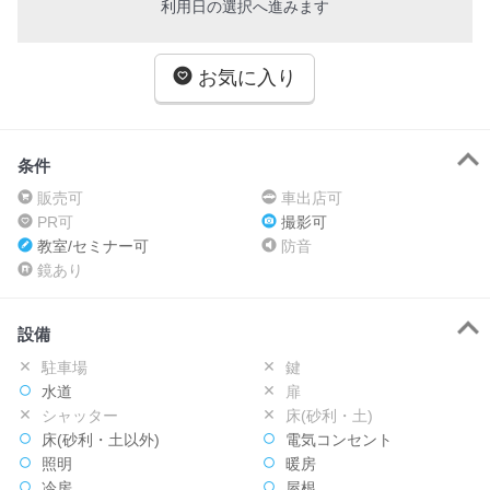
利用日の選択へ進みます
お気に入り
条件
販売可
車出店可
PR可
撮影可
教室/セミナー可
防音
鏡あり
設備
駐車場
鍵
水道
扉
シャッター
床(砂利・土)
床(砂利・土以外)
電気コンセント
照明
暖房
冷房
屋根