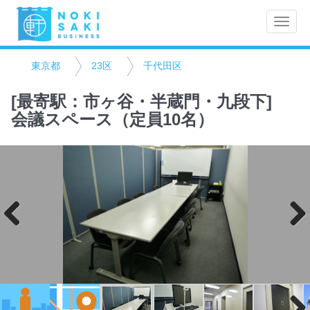
Toggle
naviga
東京都
23区
千代田区
[最寄駅：市ヶ谷・半蔵門・九段下]
会議スペース（定員10名）
Previo
Next
us