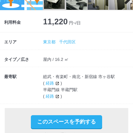
Next
11,220
利用料金
円~/日
エリア
東京都
千代田区
タイプ／広さ
屋内 / 16.2 ㎡
最寄駅
総武・有楽町・南北・新宿線 市ヶ谷駅
(
経路
)
半蔵門線 半蔵門駅
(
経路
)
このスペースを予約する