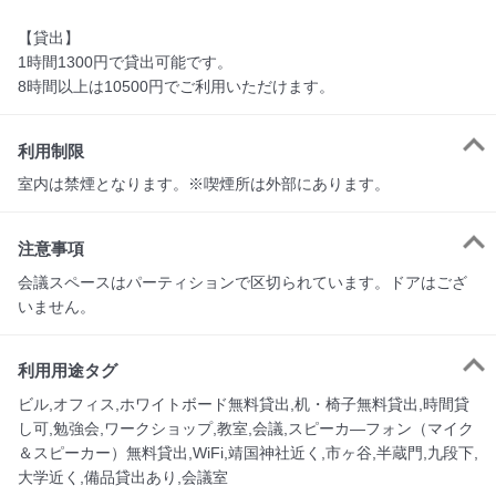
【貸出】

1時間1300円で貸出可能です。

8時間以上は10500円でご利用いただけます。
利用制限
注意事項
会議スペースはパーティションで区切られています。ドアはござ
いません。
利用用途タグ
ビル,オフィス,ホワイトボード無料貸出,机・椅子無料貸出,時間貸
し可,勉強会,ワークショップ,教室,会議,スピーカ―フォン（マイク
＆スピーカー）無料貸出,WiFi,靖国神社近く,市ヶ谷,半蔵門,九段下,
大学近く,備品貸出あり,会議室