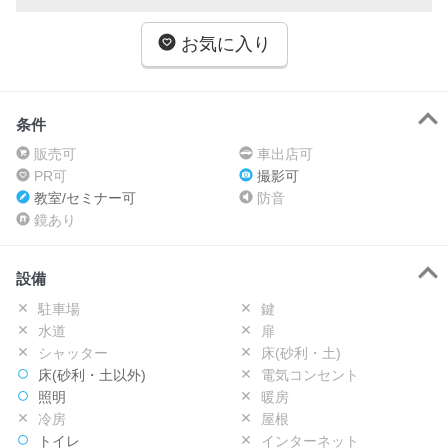
お気に入り
条件
販売可
車出店可
PR可
撮影可
教室/セミナー可
防音
鏡あり
設備
駐車場
鍵
水道
扉
シャッター
床(砂利・土)
床(砂利・土以外)
電気コンセント
照明
暖房
冷房
屋根
トイレ
インターネット