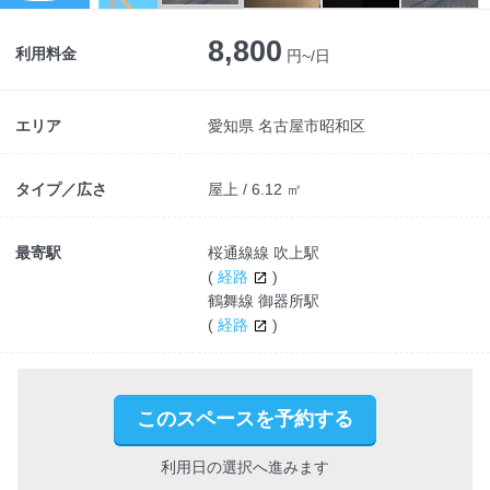
8,800
利用料金
円~/日
エリア
愛知県 名古屋市昭和区
タイプ／広さ
屋上 / 6.12 ㎡
最寄駅
桜通線線 吹上駅
(
経路
)
鶴舞線 御器所駅
(
経路
)
このスペースを予約する
利用日の選択へ進みます