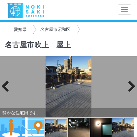
Toggle
naviga
愛知県
名古屋市昭和区
名古屋市吹上 屋上
Previo
Next
us
静かな住宅街です。