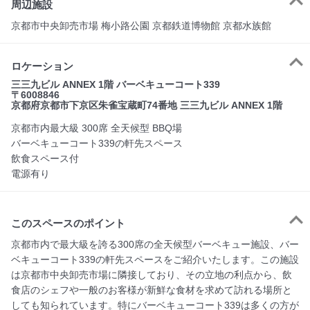
周辺施設
京都市中央卸売市場 梅小路公園 京都鉄道博物館 京都水族館
ロケーション
三三九ビル ANNEX 1階 バーベキューコート339
〒6008846
京都府京都市下京区朱雀宝蔵町74番地 三三九ビル ANNEX 1階
京都市内最大級 300席 全天候型 BBQ場
バーベキューコート339の軒先スペース
飲食スペース付
電源有り
このスペースのポイント
京都市内で最大級を誇る300席の全天候型バーベキュー施設、バー
ベキューコート339の軒先スペースをご紹介いたします。この施設
は京都市中央卸売市場に隣接しており、その立地の利点から、飲
食店のシェフや一般のお客様が新鮮な食材を求めて訪れる場所と
しても知られています。特にバーベキューコート339は多くの方が