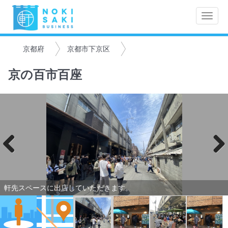
Toggle
naviga
京都府
京都市下京区
京の百市百座
Previo
Next
us
軒先スペースに出店していただきます。