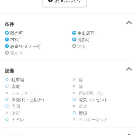
お気に入り
条件
販売可
車出店可
PR可
撮影可
教室/セミナー可
防音
鏡あり
設備
駐車場
鍵
水道
扉
シャッター
床(砂利・土)
床(砂利・土以外)
電気コンセント
照明
暖房
冷房
屋根
トイレ
インターネット