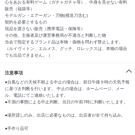
心をあおる有料ゲーム（ガチャガチャ等）、中身を見せない有料
販売（福袋等）

モデルガン・エアーガン・刃物(模造刀含む)

契約を必要とするもの

現品を渡さない販売（携帯電話・保険等）

その他、主催者及び運営事務局が不適当と判断した物

当会で指定するブランド品は本物・偽物を問わず禁止します。
（ルイヴィトン、エルメス、グッチ、ロレックスは、本物の場合
でも出品できません。 ）
注意事項
●台風などの天候不順よる中止の場合は、前日午後９時の天気予報
に基づき判断を行います。 中止の場合は、ホームページ、メー
ル、電話にてご連絡いたします。

●不測の事態による中止判断。当日の午前7時に判断いたします。

●場所貸しのみ、出店に必要なものは、出店者が全て持ち込み。

●手作り品可
