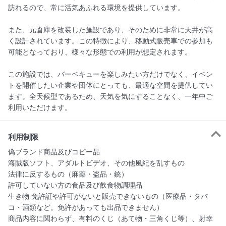
訪れるので、常に活気あふれる環境を提供しています。

また、元倉庫を改装した施設であり、そのために非常に天井が高
く設計されています。この特徴により、移動式販売車での参加も
可能となっており、様々な形態での利用が想定されます。

この施設では、バーベキューを楽しみたい方だけでなく、イベン
トを開催したい企業や団体にとっても、最適な空間を提供してい
ます。全天候型であるため、天気を気にすることなく、一年中ご
利用いただけます。
利用制限
偽ブランド商品及びコピー品

海賊版ソフト、アダルトビデオ、その他風紀を乱すもの

法律に反するもの（麻薬・盗品・銃）

許可していない方の食品及び飲食物調理品

生き物 免許証や許可がないと販売できないもの（医療品・タバ
コ・酒類など。免許があっても出品できません）

商品内容に関わらず、有料のくじ（あて物・三角くじ等）、射幸