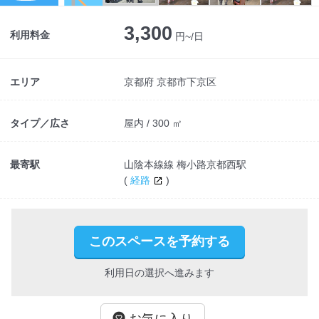
3,300
利用料金
円~/日
エリア
京都府 京都市下京区
タイプ／広さ
屋内 / 300 ㎡
最寄駅
山陰本線線 梅小路京都西駅
(
経路
)
このスペースを予約する
利用日の選択へ進みます