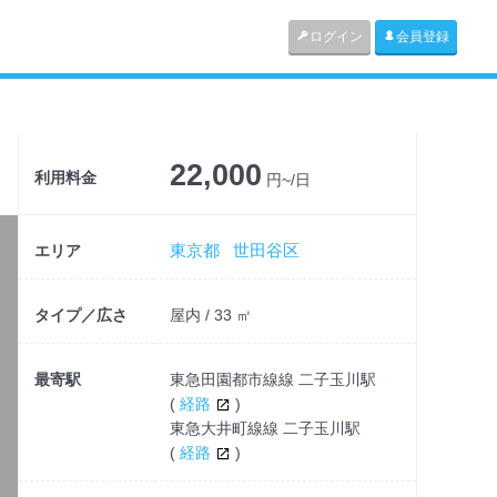
ログイン
会員登録
22,000
利用料金
円~/日
東京都
世田谷区
エリア
タイプ／広さ
屋内 / 33 ㎡
最寄駅
東急田園都市線線 二子玉川駅
(
経路
)
東急大井町線線 二子玉川駅
(
経路
)