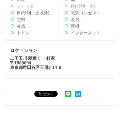
シャッター
床(砂利・土)
床(砂利・土以外)
電気コンセント
照明
暖房
冷房
屋根
トイレ
インターネット
ロケーション
二子玉川 駅近く 一軒家
〒1580094
東京都世田谷区玉川2-14-6