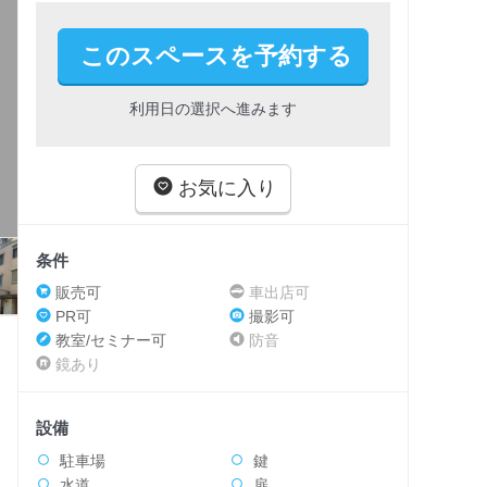
このスペースを予約する
利用日の選択へ進みます
お気に入り
条件
販売可
車出店可
PR可
撮影可
教室/セミナー可
防音
鏡あり
設備
駐車場
鍵
水道
扉