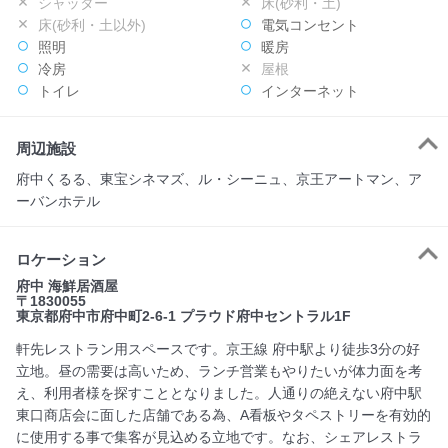
シャッター
床(砂利・土)
床(砂利・土以外)
電気コンセント
照明
暖房
冷房
屋根
トイレ
インターネット
周辺施設
府中くるる、東宝シネマズ、ル・シーニュ、京王アートマン、ア
ーバンホテル
ロケーション
府中 海鮮居酒屋
〒1830055
東京都府中市府中町2-6-1 プラウド府中セントラル1F
軒先レストラン用スペースです。京王線 府中駅より徒歩3分の好
立地。昼の需要は高いため、ランチ営業もやりたいが体力面を考
え、利用者様を探すこととなりました。人通りの絶えない府中駅
東口商店会に面した店舗である為、A看板やタペストリーを有効的
に使用する事で集客が見込める立地です。なお、シェアレストラ