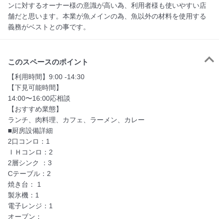
ンに対するオーナー様の意識が高い為、利用者様も使いやすい店
舗だと思います。本業が魚メインの為、魚以外の材料を使用する
義務がベストとの事です。
このスペースのポイント
【利用時間】9:00 -14:30　 

【下見可能時間】　

14:00〜16:00応相談

【おすすめ業態】　 

ランチ、肉料理、カフェ、ラーメン、カレー

■厨房設備詳細　

2口コンロ：1　

ＩＨコンロ：2

2層シンク ：3    

Cテーブル：2  

焼き台： 1  

製氷機：1     

電子レンジ：1     

オーブン：        
