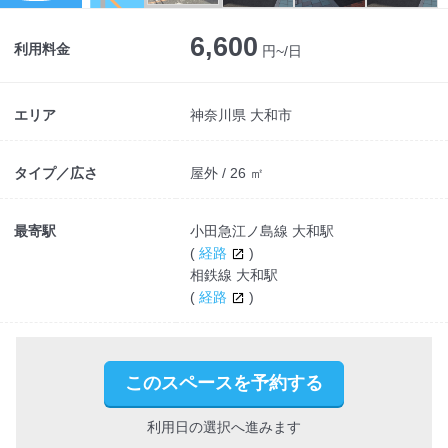
6,600
利用料金
円~/日
エリア
神奈川県 大和市
タイプ／広さ
屋外 / 26 ㎡
最寄駅
小田急江ノ島線 大和駅
(
経路
)
相鉄線 大和駅
(
経路
)
このスペースを予約する
利用日の選択へ進みます