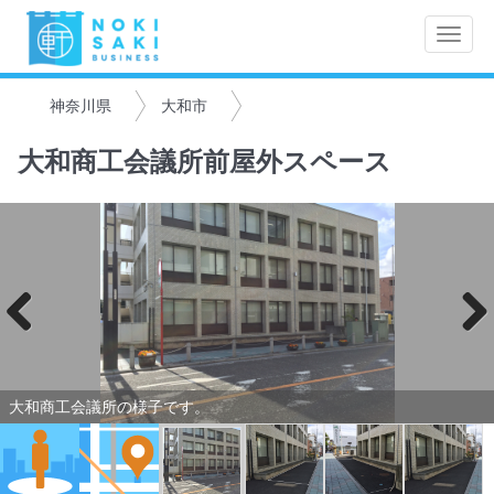
Toggle
naviga
神奈川県
大和市
大和商工会議所前屋外スペース
Previo
Next
us
大和商工会議所の様子です。