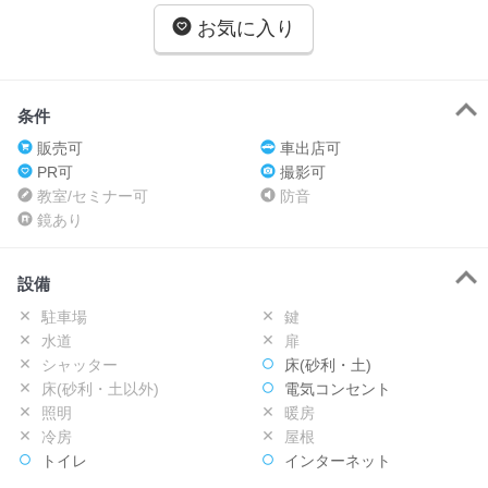
お気に入り
条件
販売可
車出店可
PR可
撮影可
教室/セミナー可
防音
鏡あり
設備
駐車場
鍵
水道
扉
シャッター
床(砂利・土)
床(砂利・土以外)
電気コンセント
照明
暖房
冷房
屋根
トイレ
インターネット