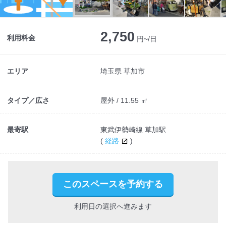
Next
2,750
利用料金
円~/日
エリア
埼玉県 草加市
タイプ／広さ
屋外 / 11.55 ㎡
最寄駅
東武伊勢崎線 草加駅
(
経路
)
このスペースを予約する
利用日の選択へ進みます