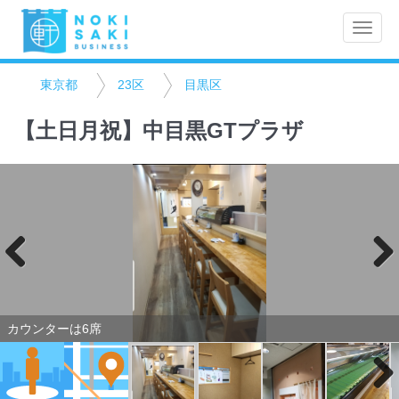
Toggle
naviga
東京都
23区
目黒区
【土日月祝】中目黒GTプラザ
Previo
Next
us
カウンターは6席