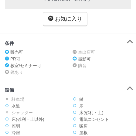
お気に入り
条件
販売可
車出店可
PR可
撮影可
教室/セミナー可
防音
鏡あり
設備
駐車場
鍵
水道
扉
シャッター
床(砂利・土)
床(砂利・土以外)
電気コンセント
照明
暖房
冷房
屋根