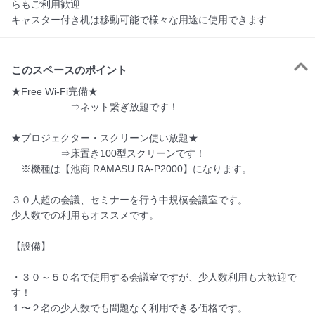
らもご利用歓迎
キャスター付き机は移動可能で様々な用途に使用できます
このスペースのポイント
★Free Wi-Fi完備★

　　　　　　⇒ネット繋ぎ放題です！

★プロジェクター・スクリーン使い放題★

　　　　　⇒床置き100型スクリーンです！

　※機種は【池商 RAMASU RA-P2000】になります。

３０人超の会議、セミナーを行う中規模会議室です。

少人数での利用もオススメです。

【設備】

・３０～５０名で使用する会議室ですが、少人数利用も大歓迎で
す！

１〜２名の少人数でも問題なく利用できる価格です。
