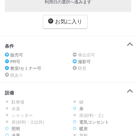
利用日の選択へ進みます
お気に入り
条件
販売可
車出店可
PR可
撮影可
教室/セミナー可
防音
鏡あり
設備
駐車場
鍵
水道
扉
シャッター
床(砂利・土)
床(砂利・土以外)
電気コンセント
照明
暖房
冷房
屋根