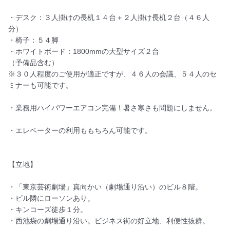
・デスク：３人掛けの長机１４台＋２人掛け長机２台（４６人
分）

・椅子：５４脚

・ホワイトボード：1800mmの大型サイズ２台

（予備品含む）

※３０人程度のご使用が適正ですが、４６人の会議、５４人のセ
ミナーも可能です。

・業務用ハイパワーエアコン完備！暑さ寒さも問題にしません。

・エレベーターの利用ももちろん可能です。

【立地】

・「東京芸術劇場」真向かい（劇場通り沿い）のビル８階。

・ビル隣にローソンあり。

・キンコーズ徒歩１分。

・西池袋の劇場通り沿い。ビジネス街の好立地、利便性抜群。
