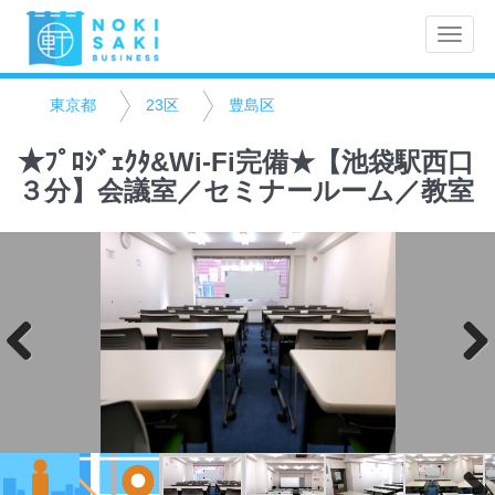
Toggle
naviga
東京都
23区
豊島区
★ﾌﾟﾛｼﾞｪｸﾀ&Wi-Fi完備★【池袋駅西口
３分】会議室／セミナールーム／教室
Previo
Next
us