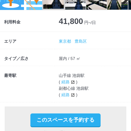
Next
41,800
利用料金
円~/日
エリア
東京都
豊島区
タイプ／広さ
屋内 / 57 ㎡
最寄駅
山手線 池袋駅
(
経路
)
副都心線 池袋駅
(
経路
)
このスペースを予約する