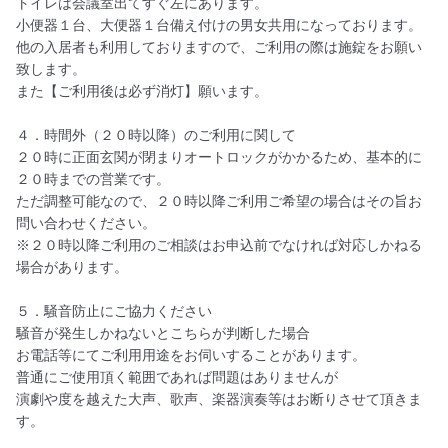
トイレは会議室出てすぐ左にあります。

小便器１台、大便器１台備え付けの男女共用になっております。

他の入居者も利用しておりますので、ご利用の際は施錠をお願い
致します。

また【ご利用後は必ず消灯】願います。

４．時間外（２０時以降）のご利用に関して

２０時に正面玄関が閉まりオートロックがかかるため、基本的に
２０時までの営業です。

ただ調整可能なので、２０時以降ご利用ご希望の場合はその旨お
問い合わせください。

※２０時以降ご利用のご相談はお申込前でなければ対応しかねる
場合があります。

５．騒音防止にご協力ください

騒音が発生しかねないとこちらが判断した場合

お電話等にてご利用用途をお伺いすることがあります。

普通にご使用頂く範囲であれば問題はありませんが

演劇や度を越えた大声、歌声、楽器演奏等はお断りさせて頂きま
す。
