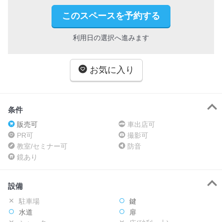
このスペースを予約する
利用日の選択へ進みます
お気に入り
条件
販売可
車出店可
PR可
撮影可
教室/セミナー可
防音
鏡あり
設備
駐車場
鍵
水道
扉