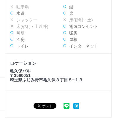
駐車場
鍵
水道
扉
シャッター
床(砂利・土)
床(砂利・土以外)
電気コンセント
照明
暖房
冷房
屋根
トイレ
インターネット
ロケーション
亀久保バル
〒3560051
埼玉県ふじみ野市亀久保３丁目８−１３