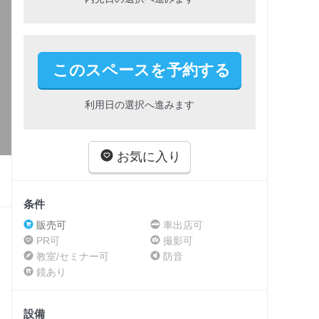
このスペースを予約する
利用日の選択へ進みます
お気に入り
条件
販売可
車出店可
PR可
撮影可
教室/セミナー可
防音
鏡あり
設備