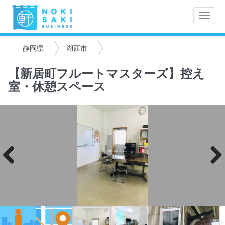
Toggle
naviga
静岡県
湖西市
【新居町フルートマスターズ】控え
室・休憩スペース
Previo
Next
us