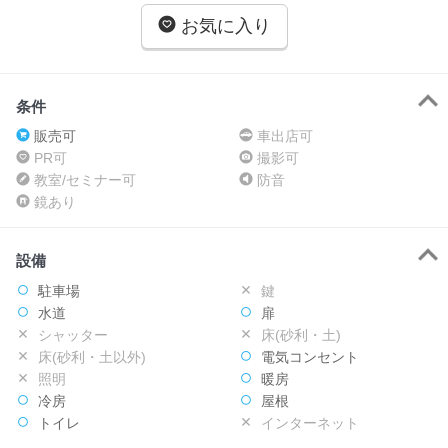
お気に入り
条件
販売可
車出店可
PR可
撮影可
教室/セミナー可
防音
鏡あり
設備
駐車場
鍵
水道
扉
シャッター
床(砂利・土)
床(砂利・土以外)
電気コンセント
照明
暖房
冷房
屋根
トイレ
インターネット