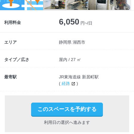
6,050
利用料金
円~/日
エリア
静岡県 湖西市
タイプ／広さ
屋内 / 27 ㎡
最寄駅
JR東海道線 新居町駅
(
経路
)
このスペースを予約する
利用日の選択へ進みます