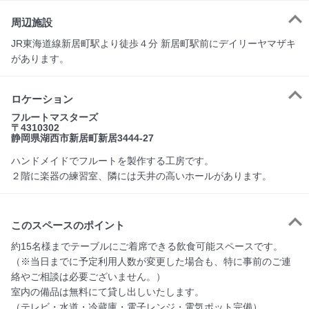
周辺施設
JR東海道線新居町駅より徒歩４分 新居町駅前にデイリーヤマザキ
があります。
ロケーション
フルートマスターズ
〒4310302
静岡県湖西市新居町新居3444-27
ハンドメイドでフルートを製作する工房です。
２階に楽器の練習室、隣には天井の高いホールがあります。
このスペースのポイント
約15名様までテーブルにご着席できる飲食可能スペースです。

（※当日までに予定利用人数が変更した場合も、特に事前のご連
絡やご相談は必要ございません。）

室内の備品は無料にて貸し出しいたします。

（テレビ・水道・冷蔵庫・電子レンジ・電気ポット完備）
