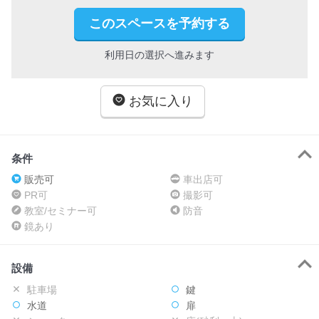
このスペースを予約する
利用日の選択へ進みます
お気に入り
条件
販売可
車出店可
PR可
撮影可
教室/セミナー可
防音
鏡あり
設備
駐車場
鍵
水道
扉