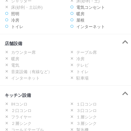
シャッター
床(砂利・土)
床(砂利・土以外)
電気コンセント
照明
暖房
冷房
屋根
トイレ
インターネット
店舗設備
カウンター席
テーブル席
暖房
冷房
電気
テレビ
音楽設備（有線など）
トイレ
インターネット
駐車場
キッチン設備
IHコンロ
１口コンロ
２口コンロ
３口コンロ
フライヤー
１層シンク
２層シンク
３層シンク
コールドテーブル
製氷機