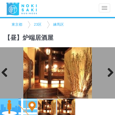
Toggle
naviga
東京都
23区
練馬区
【昼】炉端居酒屋
Previo
Next
us