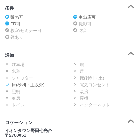
条件
販売可
車出店可
PR可
撮影可
教室/セミナー可
防音
鏡あり
設備
駐車場
鍵
水道
扉
シャッター
床(砂利・土)
床(砂利・土以外)
電気コンセント
照明
暖房
冷房
屋根
トイレ
インターネット
ロケーション
イオンタウン野田七光台
〒2780051