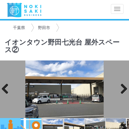
Toggle
naviga
千葉県
野田市
イオンタウン野田七光台 屋外スペー
ス②
Previo
Next
us