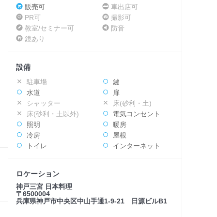
販売可
車出店可
PR可
撮影可
教室/セミナー可
防音
鏡あり
設備
駐車場
鍵
水道
扉
シャッター
床(砂利・土)
床(砂利・土以外)
電気コンセント
照明
暖房
冷房
屋根
トイレ
インターネット
ロケーション
神戸三宮 日本料理
〒6500004
兵庫県神戸市中央区中山手通1-9-21 日源ビルB1