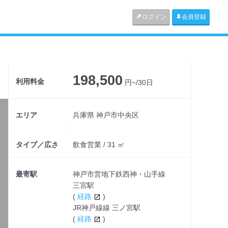
ログイン
会員登録
198,500
利用料金
円~/30日
エリア
兵庫県 神戸市中央区
タイプ／広さ
飲食営業 / 31 ㎡
最寄駅
神戸市営地下鉄西神・山手線
三宮駅
(
経路
)
JR神戸線線 三ノ宮駅
(
経路
)