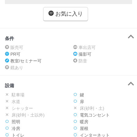
お気に入り
条件
販売可
車出店可
PR可
撮影可
教室/セミナー可
防音
鏡あり
設備
駐車場
鍵
水道
扉
シャッター
床(砂利・土)
床(砂利・土以外)
電気コンセント
照明
暖房
冷房
屋根
トイレ
インターネット