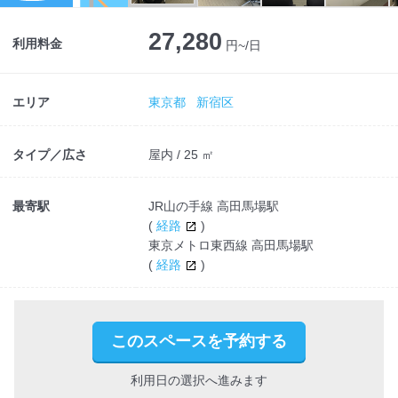
Next
27,280
利用料金
円~/日
エリア
東京都
新宿区
タイプ／広さ
屋内 / 25 ㎡
最寄駅
JR山の手線 高田馬場駅
(
経路
)
東京メトロ東西線 高田馬場駅
(
経路
)
このスペースを予約する
利用日の選択へ進みます