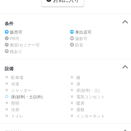
お気に入り
条件
販売可
車出店可
PR可
撮影可
教室/セミナー可
防音
鏡あり
設備
駐車場
鍵
水道
扉
シャッター
床(砂利・土)
床(砂利・土以外)
電気コンセント
照明
暖房
冷房
屋根
トイレ
インターネット