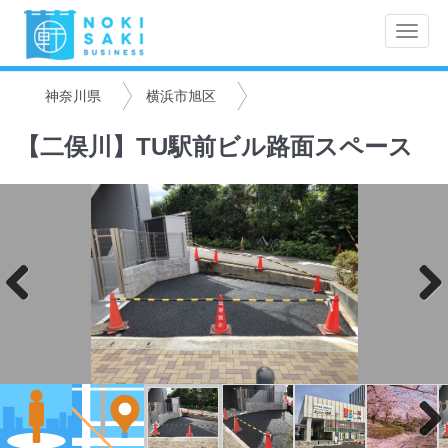
Toggle
naviga
神奈川県
横浜市旭区
【二俣川】TU駅前ビル路面スペース
Previo
Next
us