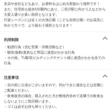
支店や会社などもあり、お昼時をはじめ大変賑わう場所です！

また、住宅街も徒歩5分圏内にあり、二俣川駅に向かう人などから
大変人通りが多い箇所となります。

行楽シーズンには近くの大池公園（こども自然公園）のお花見に
向かう方々で、より賑わう場所となります！
利用制限
・勧誘行為（含む営業・宗教活動など）

・騒音/振動/臭気など周辺に迷惑がかかる行為

・その他、TU駅前ビルディングテナント様に迷惑がかかる全ての
行為
注意事項
・目の前に公道がございますので、列ができた場合などは近隣に
ご配慮ください。

・飲食販売の場合、購入された方が敷地内含めて近隣での飲食を
しないようにご指示願います。

・ゴミは必ずお持ち帰りください。
