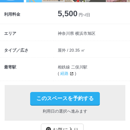
Next
5,500
利用料金
円~/日
エリア
神奈川県 横浜市旭区
タイプ／広さ
屋外 / 20.35 ㎡
最寄駅
相鉄線 二俣川駅
(
経路
)
このスペースを予約する
利用日の選択へ進みます