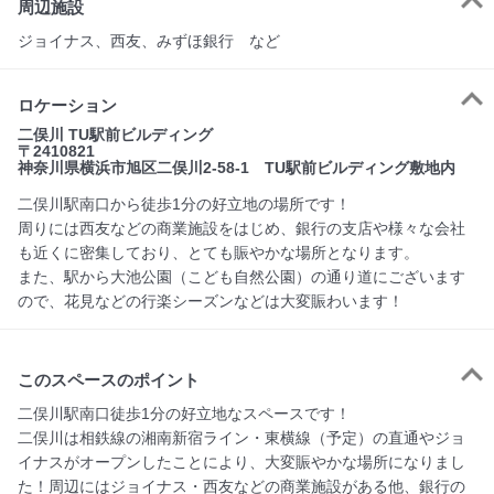
周辺施設
ジョイナス、西友、みずほ銀行 など
ロケーション
二俣川 TU駅前ビルディング
〒2410821
神奈川県横浜市旭区二俣川2-58-1 TU駅前ビルディング敷地内
二俣川駅南口から徒歩1分の好立地の場所です！
周りには西友などの商業施設をはじめ、銀行の支店や様々な会社
も近くに密集しており、とても賑やかな場所となります。
また、駅から大池公園（こども自然公園）の通り道にございます
ので、花見などの行楽シーズンなどは大変賑わいます！
このスペースのポイント
二俣川駅南口徒歩1分の好立地なスペースです！

二俣川は相鉄線の湘南新宿ライン・東横線（予定）の直通やジョ
イナスがオープンしたことにより、大変賑やかな場所になりまし
た！周辺にはジョイナス・西友などの商業施設がある他、銀行の