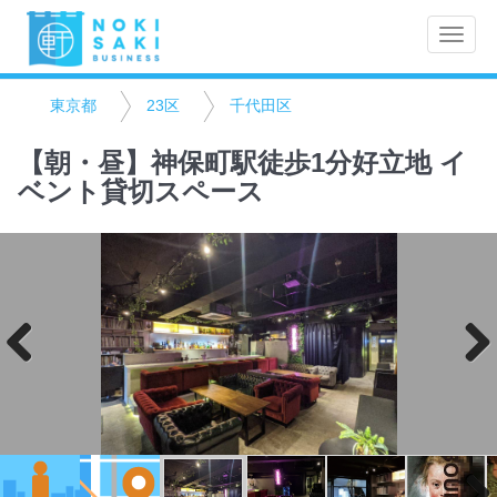
Toggle
naviga
東京都
23区
千代田区
【朝・昼】神保町駅徒歩1分好立地 イ
ベント貸切スペース
Previo
Next
us