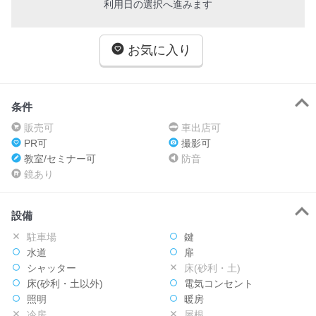
利用日の選択へ進みます
お気に入り
条件
販売可
車出店可
PR可
撮影可
教室/セミナー可
防音
鏡あり
設備
駐車場
鍵
水道
扉
シャッター
床(砂利・土)
床(砂利・土以外)
電気コンセント
照明
暖房
冷房
屋根