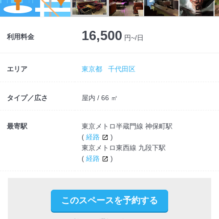
Next
16,500
利用料金
円~/日
エリア
東京都
千代田区
タイプ／広さ
屋内 / 66 ㎡
最寄駅
東京メトロ半蔵門線 神保町駅
(
経路
)
東京メトロ東西線 九段下駅
(
経路
)
このスペースを予約する