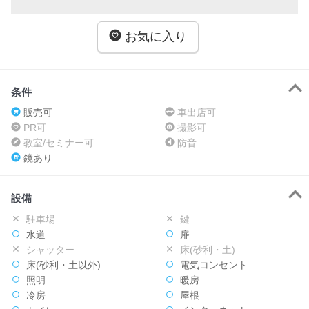
お気に入り
条件
販売可
車出店可
PR可
撮影可
教室/セミナー可
防音
鏡あり
設備
駐車場
鍵
水道
扉
シャッター
床(砂利・土)
床(砂利・土以外)
電気コンセント
照明
暖房
冷房
屋根