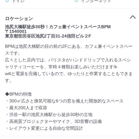
トイレ
インターネット
ロケーション
池尻大橋駅徒歩30秒！カフェ兼イベントスペースBPM
〒1540001
東京都世田谷区池尻2丁目31‐24信田ビル２F
BPMは池尻大橋駅の目の前の2Fにある、カフェ兼イベントスペー
スです。
広々とした店内では、バリスタがハンドドリップで入れるスペシ
ャリティコーヒーを、常時４種類お楽しみいただけます☕
wifiと電源を完備しているので、ゆったりと作業することもできま
す。
◆BPMの特徴
・300㎡広さと換気可能な6つの窓を備えた開放的なスペース
・最大200人まで収容
・渋谷一駅の池尻大橋駅から徒歩30秒の立地
・高画質プロジェクターやマイク、3D音響の設備
・レイアウト変更による自由な空間設計