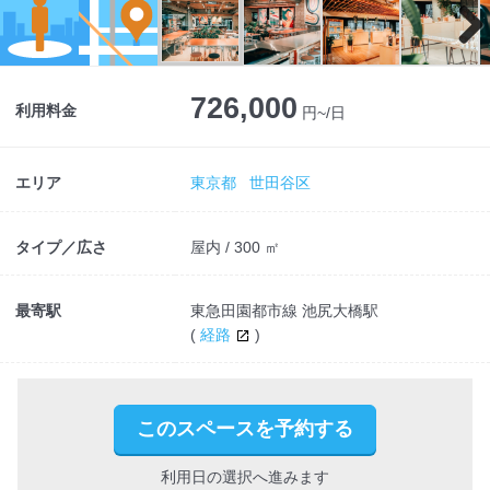
Next
726,000
利用料金
円~/日
エリア
東京都
世田谷区
タイプ／広さ
屋内 / 300 ㎡
最寄駅
東急田園都市線 池尻大橋駅
(
経路
)
このスペースを予約する
利用日の選択へ進みます