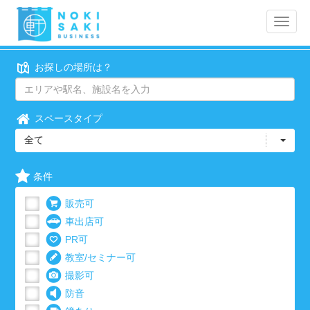
Toggle
naviga
お探しの場所は？
スペースタイプ
全て
条件
販売可
車出店可
PR可
教室/セミナー可
撮影可
防音