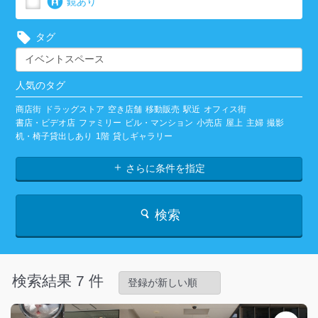
鏡あり
タグ
人気のタグ
商店街
ドラッグストア
空き店舗
移動販売
駅近
オフィス街
書店・ビデオ店
ファミリー
ビル・マンション
小売店
屋上
主婦
撮影
机・椅子貸出しあり
1階
貸しギャラリー
さらに条件を指定
検索
検索結果 7 件