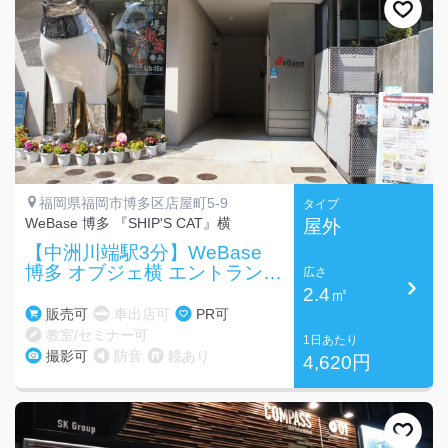
福岡県福岡市博多区店屋町5-9
タイプ
WeBase 博多 『SHIP'S CAT』横
屋外
【中洲川端駅3分】WeBase
博多 オブジェ横 エントランス
広さ
前
2.4㎡
販売可
車出店可
PR可
教室/セミナー可
1日あたり
撮影可
防音
鏡あり
4,620円