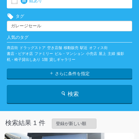
鏡あり
タグ
人気のタグ
商店街
ドラッグストア
空き店舗
移動販売
駅近
オフィス街
書店・ビデオ店
ファミリー
ビル・マンション
小売店
屋上
主婦
撮影
机・椅子貸出しあり
1階
貸しギャラリー
さらに条件を指定
検索
検索結果 1 件