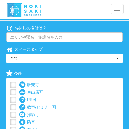
Toggle
naviga
お探しの場所は？
スペースタイプ
全て
条件
販売可
車出店可
PR可
教室/セミナー可
撮影可
防音