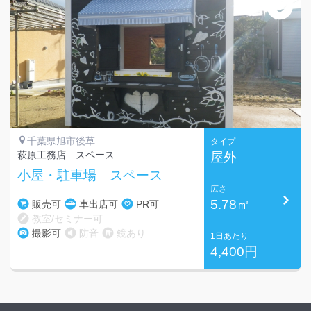
千葉県旭市後草
タイプ
萩原工務店 スペース
屋外
小屋・駐車場 スペース
広さ
5.78㎡
販売可
車出店可
PR可
教室/セミナー可
撮影可
防音
鏡あり
1日あたり
4,400円