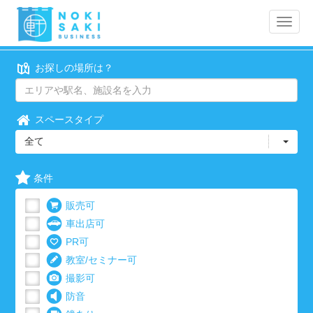
Toggle
naviga
お探しの場所は？
スペースタイプ
全て
条件
販売可
車出店可
PR可
教室/セミナー可
撮影可
防音