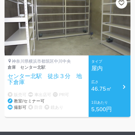
神奈川県横浜市都筑区中川中央
タイプ
倉庫 センター北駅
屋内
センター北駅 徒歩３分 地
下倉庫
広さ
46.75㎡
販売可
車出店可
PR可
教室/セミナー可
1日あたり
撮影可
防音
鏡あり
5,500円