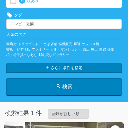
鏡あり
タグ
人気のタグ
商店街
ドラッグストア
空き店舗
移動販売
駅近
オフィス街
書店・ビデオ店
ファミリー
ビル・マンション
小売店
屋上
主婦
撮影
机・椅子貸出しあり
1階
貸しギャラリー
さらに条件を指定
検索
検索結果 1 件