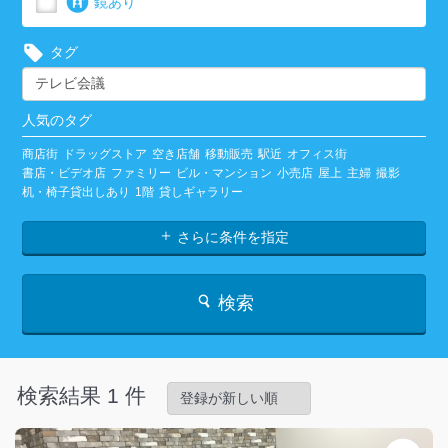
鏡あり
タグ
人気のタグ
商店街
ドラッグストア
空き店舗
移動販売
駅近
オフィス街
書店・ビデオ店
ファミリー
ビル・マンション
小売店
屋上
主婦
撮影
机・椅子貸出しあり
1階
貸しギャラリー
さらに条件を指定
検索
検索結果 1 件