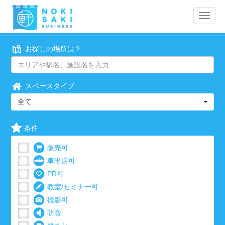
Toggle
naviga
お探しの場所は？
スペースタイプ
全て
条件
販売可
車出店可
PR可
教室/セミナー可
撮影可
防音