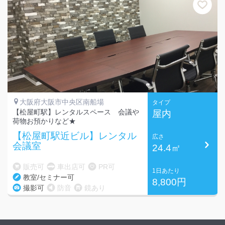
大阪府大阪市中央区南船場
タイプ
【松屋町駅】レンタルスペース 会議や
屋内
荷物お預かりなど★
【松屋町駅近ビル】レンタル
広さ
会議室
24.4㎡
販売可
車出店可
PR可
1日あたり
教室/セミナー可
8,800円
撮影可
防音
鏡あり