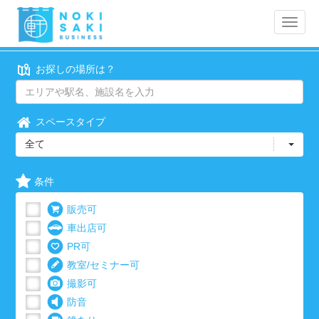
Toggle
naviga
お探しの場所は？
スペースタイプ
全て
条件
販売可
車出店可
PR可
教室/セミナー可
撮影可
防音