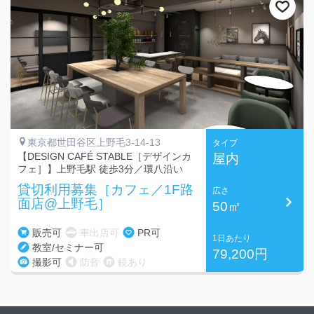
東京都世田谷区上野毛3-14-13
タイプ
【DESIGN CAFÉ STABLE［デザインカ
屋内
フェ］】上野毛駅 徒歩3分／環八沿い
貸切利用募集［カフェ／1F路
広さ
面店@上野毛］
50㎡
販売可
車出店可
PR可
1日あたり
教室/セミナー可
79,200円
撮影可
防音
鏡あり