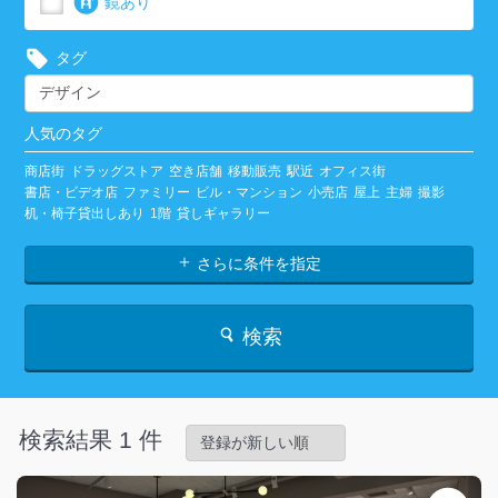
鏡あり
タグ
人気のタグ
商店街
ドラッグストア
空き店舗
移動販売
駅近
オフィス街
書店・ビデオ店
ファミリー
ビル・マンション
小売店
屋上
主婦
撮影
机・椅子貸出しあり
1階
貸しギャラリー
さらに条件を指定
検索
検索結果 1 件