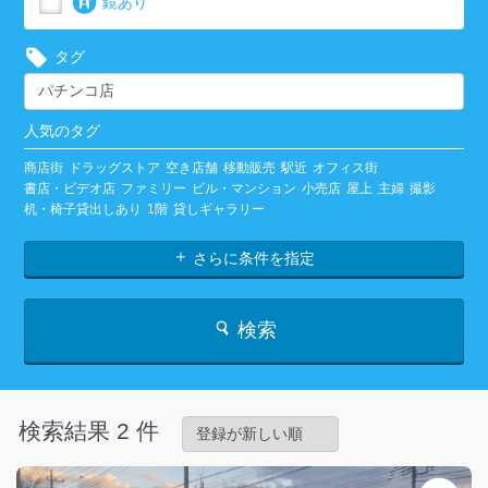
鏡あり
タグ
人気のタグ
商店街
ドラッグストア
空き店舗
移動販売
駅近
オフィス街
書店・ビデオ店
ファミリー
ビル・マンション
小売店
屋上
主婦
撮影
机・椅子貸出しあり
1階
貸しギャラリー
さらに条件を指定
検索
検索結果 2 件