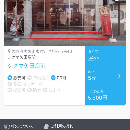
大阪府大阪市東住吉区照ケ丘矢田
タイプ
シグマ矢田店前
屋外
シグマ矢田店前
広さ
5㎡
販売可
車出店可
PR可
教室/セミナー可
撮影可
防音
鏡あり
1日あたり
5,500円
軒先について
ご利用の流れ