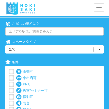
Toggle
naviga
お探しの場所は？
スペースタイプ
全て
条件
販売可
車出店可
PR可
教室/セミナー可
撮影可
防音