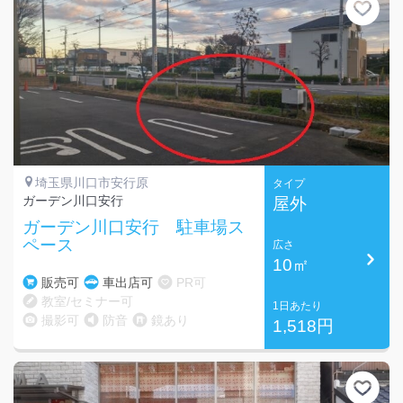
埼玉県川口市安行原
タイプ
ガーデン川口安行
屋外
ガーデン川口安行 駐車場ス
ペース
広さ
10㎡
販売可
車出店可
PR可
教室/セミナー可
1日あたり
撮影可
防音
鏡あり
1,518円